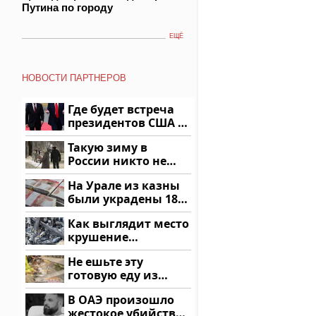
Путина по городу
ЕЩЁ
НОВОСТИ ПАРТНЕРОВ
Где будет встреча
президентов США и
России: Европа?
Такую зиму в
России никто не
ждал: как так?!
На Урале из казны
были украдены 18
миллионов рублей
Как выглядит место
крушение
вертолета на
Не ешьте эту
Кавказе: смотреть
готовую еду из
магазина: список
В ОАЭ произошло
жестокое убийство