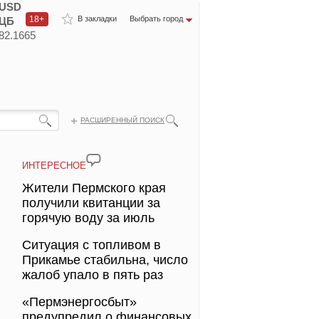
USD
18+
В закладки
Выбрать город
ЦБ
82.1665
РАСШИРЕННЫЙ ПОИСК
ИНТЕРЕСНОЕ
Жители Пермского края
получили квитанции за
горячую воду за июль
Ситуация с топливом в
Прикамье стабильна, число
жалоб упало в пять раз
«Пермэнергосбыт»
предупредил о финансовых