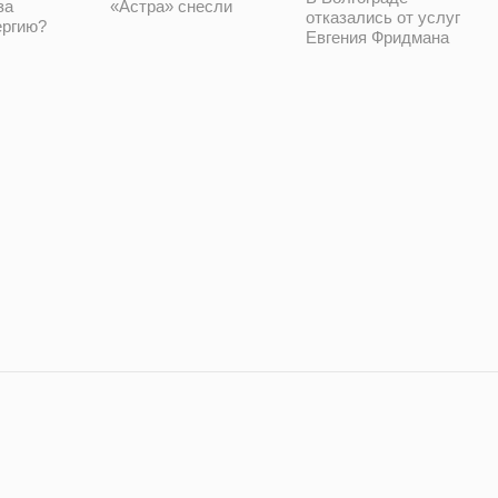
за
«Астра» снесли
отказались от услуг
ергию?
Евгения Фридмана