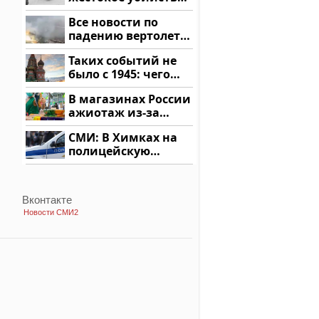
криптомиллионера
Все новости по
падению вертолета
на Кавказе: читать
Таких событий не
здесь
было с 1945: чего
ждать всем нам?
В магазинах России
ажиотаж из-за
этого продукта: что
СМИ: В Химках на
купить?
полицейскую
машину напали и
подожгли.
Вконтакте
Новости СМИ2