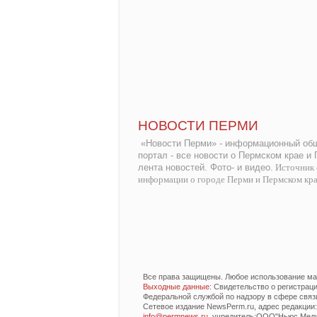
НОВОСТИ ПЕРМИ
«Новости Перми» - информационный общ
портал - все новости о Пермском крае и
лента новостей. Фото- и видео.
Источник 
информации о городе Перми и Пермском кр
Все права защищены. Любое использование мат
Выходные данные
: Свидетельство о регистра
Федеральной службой по надзору в сфере связ
Сетевое издание NewsPerm.ru, адрес редакции: 6
info@permnews.ru
, учредитель:ООО"Ньюс Медиа