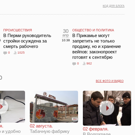
КОД ДЛЯ БЛОГА
ПРОИСШЕСТВИЯ
30
ОБЩЕСТВО И ПОЛИТИКА
В Перми руководитель
апр
В Прикамье могут
стройки осуждена за
запретить не только
6
10:38
смерть рабочего
продажу, но и хранение
вейпов: законопроект
0
1025
готовят к сентябрю
0
962
ВСЕ ФОТО И ВИДЕО
я.
02 августа.
02 февраля.
 и удобно
Табачную фабрику
В Волгограде