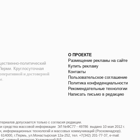
О ПРОЕКТЕ
Размещение рекламы на сайте
ественно-политический
Купить рекламу
 Перми. Круглосуточная
Контакты
оперативной и достоверной
Пользовательское соглашение
ае.
Политика конфиденциальности
Рекомендательные технологии
Написать письмо в редакцию
ериалов допускается только с согласия редакции.
ции средства массовой информации ЭЛ №ФС77 - 49786 выдано 10 мая 2012 г.
и, информационных технологий и массовых коммуникаций (Роскомнадзор).
14000, г.Пермь, ул.Монастырская 12а-252, тел. +7(342) 201-77-37, e-mail:
", главный редактор Ходаковский Р.Л.