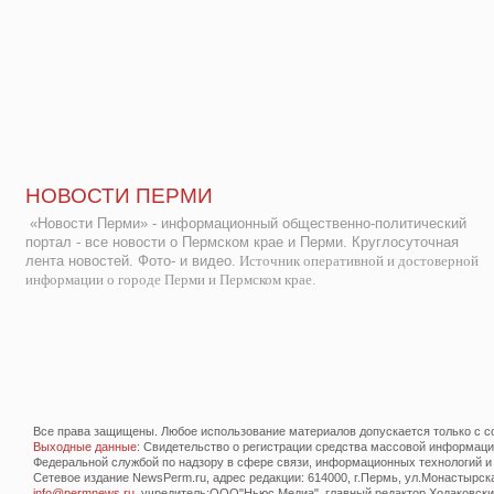
НОВОСТИ ПЕРМИ
«Новости Перми» - информационный общественно-политический
портал - все новости о Пермском крае и Перми. Круглосуточная
лента новостей. Фото- и видео.
Источник оперативной и достоверной
информации о городе Перми и Пермском крае.
Все права защищены. Любое использование материалов допускается только с со
Выходные данные
: Свидетельство о регистрации средства массовой информац
Федеральной службой по надзору в сфере связи, информационных технологий и
Сетевое издание NewsPerm.ru, адрес редакции: 614000, г.Пермь, ул.Монастырская 
info@permnews.ru
, учредитель:ООО"Ньюс Медиа", главный редактор Ходаковский