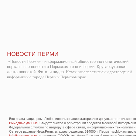
НОВОСТИ ПЕРМИ
«Новости Перми» - информационный общественно-политический
портал - все новости о Пермском крае и Перми. Круглосуточная
лента новостей. Фото- и видео.
Источник оперативной и достоверной
информации о городе Перми и Пермском крае.
Все права защищены. Любое использование материалов допускается только с со
Выходные данные
: Свидетельство о регистрации средства массовой информац
Федеральной службой по надзору в сфере связи, информационных технологий и
Сетевое издание NewsPerm.ru, адрес редакции: 614000, г.Пермь, ул.Монастырская 
info@permnews.ru
, учредитель:ООО"Ньюс Медиа", главный редактор Ходаковский