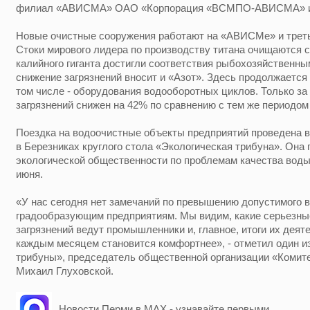
филиал «АВИСМА» ОАО «Корпорация «ВСМПО-АВИСМА» и
Новые очистные сооружения работают на «АВИСМе» и трет
Стоки мирового лидера по производству титана очищаются с
калийного гиганта достигли соответствия рыбохозяйственн
снижение загрязнений вносит и «Азот». Здесь продолжается
том числе - оборудования водооборотных циклов. Только за 
загрязнений снижен на 42% по сравнению с тем же периодом
Поездка на водоочистные объекты предприятий проведена 
в Березниках круглого стола «Экологическая трибуна». Она
экологической общественности по проблемам качества воды 
июня.
«У нас сегодня нет замечаний по превышению допустимого в
градообразующим предприятиям. Мы видим, какие серьезны
загрязнений ведут промышленники и, главное, итоги их деят
каждым месяцем становится комфортнее», - отметил один и
трибуны», председатель общественной организации «Комите
Михаил Глуховской.
Новости Перми в MAX - узнавайте первыми