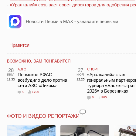
-
«Уралкалий» созывает совет директоров для одобрения ре
Новости Перми в MAX - узнавайте первыми
Нравится
ВОЗМОЖНО, ВАМ ПОНРАВИТСЯ
28
АВТО
27
СПОРТ
июл
Пермское УФАС
июл
«Уралкалий» стал
возбудило дело против
генеральным партнеро
11:33
12:25
сети АЗС «Ликом»
турнира «Баскет-стрит
2026» в Березниках
0
1700
0
905
ФОТО И ВИДЕО РЕПОРТАЖИ