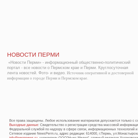
НОВОСТИ ПЕРМИ
«Новости Перми» - информационный общественно-политический
портал - все новости о Пермском крае и Перми. Круглосуточная
лента новостей. Фото- и видео.
Источник оперативной и достоверной
информации о городе Перми и Пермском крае.
Все права защищены. Любое использование материалов допускается только с со
Выходные данные
: Свидетельство о регистрации средства массовой информац
Федеральной службой по надзору в сфере связи, информационных технологий и
Сетевое издание NewsPerm.ru, адрес редакции: 614000, г.Пермь, ул.Монастырская 
info@permnews.ru
, учредитель:ООО"Ньюс Медиа", главный редактор Ходаковский