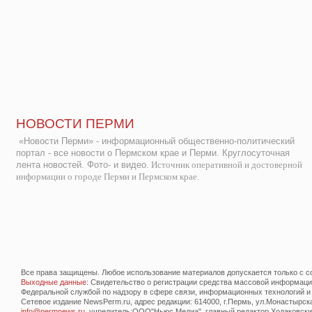
НОВОСТИ ПЕРМИ
«Новости Перми» - информационный общественно-политический
портал - все новости о Пермском крае и Перми. Круглосуточная
лента новостей. Фото- и видео.
Источник оперативной и достоверной
информации о городе Перми и Пермском крае.
Все права защищены. Любое использование материалов допускается только с со
Выходные данные
: Свидетельство о регистрации средства массовой информац
Федеральной службой по надзору в сфере связи, информационных технологий и
Сетевое издание NewsPerm.ru, адрес редакции: 614000, г.Пермь, ул.Монастырская 
info@permnews.ru
, учредитель:ООО"Ньюс Медиа", главный редактор Ходаковский