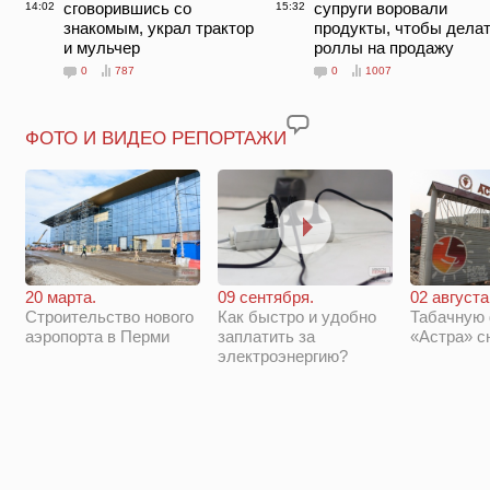
сговорившись со
супруги воровали
14:02
15:32
знакомым, украл трактор
продукты, чтобы дела
и мульчер
роллы на продажу
0
787
0
1007
ФОТО И ВИДЕО РЕПОРТАЖИ
20 марта.
09 сентября.
02 августа
Строительство нового
Как быстро и удобно
Табачную
аэропорта в Перми
заплатить за
«Астра» с
электроэнергию?