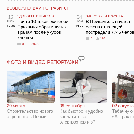
ВОЗМОЖНО, ВАМ ПОНРАВИТСЯ
12
ЗДОРОВЬЕ И КРАСОТА
04
ЗДОРОВЬЕ И КРАСОТА
июн
Почти 10 тысяч жителей
июн
В Прикамье с начала
Прикамья обратились к
сезона от клещей
17:46
13:27
врачам после укусов
пострадали 7745 чело
клещей
0
1891
0
2838
ФОТО И ВИДЕО РЕПОРТАЖИ
20 марта.
09 сентября.
02 августа
Строительство нового
Как быстро и удобно
Табачную
аэропорта в Перми
заплатить за
«Астра» с
электроэнергию?