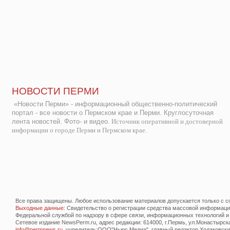
НОВОСТИ ПЕРМИ
«Новости Перми» - информационный общественно-политический
портал - все новости о Пермском крае и Перми. Круглосуточная
лента новостей. Фото- и видео.
Источник оперативной и достоверной
информации о городе Перми и Пермском крае.
Все права защищены. Любое использование материалов допускается только с со
Выходные данные
: Свидетельство о регистрации средства массовой информац
Федеральной службой по надзору в сфере связи, информационных технологий и
Сетевое издание NewsPerm.ru, адрес редакции: 614000, г.Пермь, ул.Монастырская 
info@permnews.ru
, учредитель:ООО"Ньюс Медиа", главный редактор Ходаковский