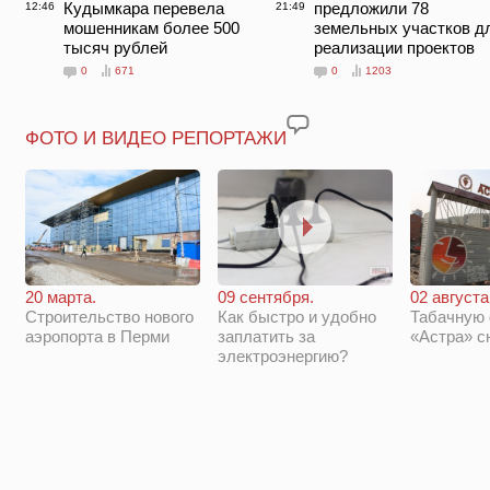
Кудымкара перевела
предложили 78
12:46
21:49
мошенникам более 500
земельных участков д
тысяч рублей
реализации проектов
0
671
0
1203
ФОТО И ВИДЕО РЕПОРТАЖИ
20 марта.
09 сентября.
02 августа
Строительство нового
Как быстро и удобно
Табачную
аэропорта в Перми
заплатить за
«Астра» с
электроэнергию?