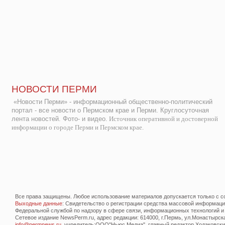
НОВОСТИ ПЕРМИ
«Новости Перми» - информационный общественно-политический
портал - все новости о Пермском крае и Перми. Круглосуточная
лента новостей. Фото- и видео.
Источник оперативной и достоверной
информации о городе Перми и Пермском крае.
Все права защищены. Любое использование материалов допускается только с со
Выходные данные
: Свидетельство о регистрации средства массовой информац
Федеральной службой по надзору в сфере связи, информационных технологий и
Сетевое издание NewsPerm.ru, адрес редакции: 614000, г.Пермь, ул.Монастырская 
info@permnews.ru
, учредитель:ООО"Ньюс Медиа", главный редактор Ходаковский