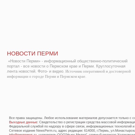
НОВОСТИ ПЕРМИ
«Новости Перми» - информационный общественно-политический
портал - все новости о Пермском крае и Перми. Круглосуточная
лента новостей. Фото- и видео.
Источник оперативной и достоверной
информации о городе Перми и Пермском крае.
Все права защищены. Любое использование материалов допускается только с со
Выходные данные
: Свидетельство о регистрации средства массовой информац
Федеральной службой по надзору в сфере связи, информационных технологий и
Сетевое издание NewsPerm.ru, адрес редакции: 614000, г.Пермь, ул.Монастырская 
info@permnews.ru
, учредитель:ООО"Ньюс Медиа", главный редактор Ходаковский