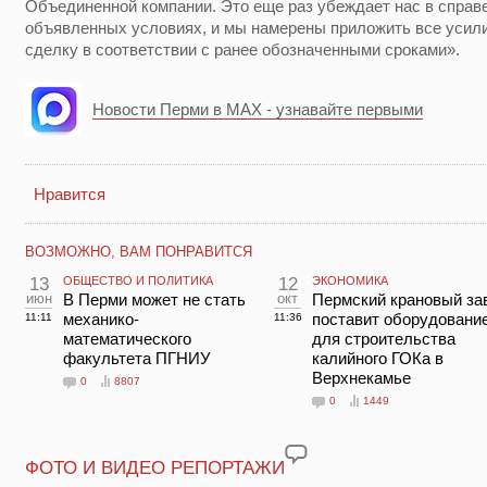
Объединенной компании. Это еще раз убеждает нас в справ
объявленных условиях, и мы намерены приложить все усили
сделку в соответствии с ранее обозначенными сроками».
Новости Перми в MAX - узнавайте первыми
Нравится
ВОЗМОЖНО, ВАМ ПОНРАВИТСЯ
13
ОБЩЕСТВО И ПОЛИТИКА
12
ЭКОНОМИКА
июн
В Перми может не стать
окт
Пермский крановый за
механико-
поставит оборудовани
11:11
11:36
математического
для строительства
факультета ПГНИУ
калийного ГОКа в
Верхнекамье
0
8807
0
1449
ФОТО И ВИДЕО РЕПОРТАЖИ