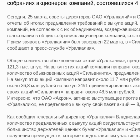
собраниях акционеров компаний, состоявшихся 4
Сегодня, 25 марта, советы директоров ОАО «Уралкалий» и
отчеты об итогах предъявления требований о выкупе акций
компаний, не согласных с их объединением, воздержавшихс
голосовании в общих собраниях акционеров компаний, состо
Прием заявок в «Уралкалии» был завершен 22 марта, в «Сил
сообщают в пресс-службе «Уралкалия».
Общее количество обыкновенных акций «Уралкалия», предъ
121,3 тыс. штук. На выкуп этих акций компания направит ок
количество обыкновенных акций «Сильвинита», предъявленн
На выкуп этих акций компания направит около 11,7 млн рубл
около 36,8 млн рублей на выкуп 3491 привилегированных акц
своих акций «Сильвинит» направит около 48,5 млн рублей.
Интересно, что ОАО «Акрон», активно выступающее против 
«Уралкалию», не предъявило к выкупу свой пакет акций — 
Как сообщил генеральный директор «Уралкалия» Владислав
количество предъявленных к выкупу акций свидетельствует
большинство держателей ценных бумаг «Уралкалия» и «Сил
получении преимуществ, которые предоставит им участие в