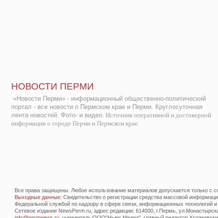
НОВОСТИ ПЕРМИ
«Новости Перми» - информационный общественно-политический
портал - все новости о Пермском крае и Перми. Круглосуточная
лента новостей. Фото- и видео.
Источник оперативной и достоверной
информации о городе Перми и Пермском крае.
Все права защищены. Любое использование материалов допускается только с со
Выходные данные
: Свидетельство о регистрации средства массовой информац
Федеральной службой по надзору в сфере связи, информационных технологий и
Сетевое издание NewsPerm.ru, адрес редакции: 614000, г.Пермь, ул.Монастырская 
info@permnews.ru
, учредитель:ООО"Ньюс Медиа", главный редактор Ходаковский