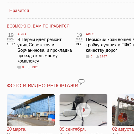
Нравится
ВОЗМОЖНО, ВАМ ПОНРАВИТСЯ
19
АВТО
19
АВТО
июн
В Перми идёт ремонт
мая
Пермский край вошел 
улиц Советская и
тройку лучших в ПФО 
15:17
13:26
Борчанинова, и прокладка
качеству дорог
проезда к лыжному
0
1797
комплексу
0
1323
ФОТО И ВИДЕО РЕПОРТАЖИ
20 марта.
09 сентября.
02 августа