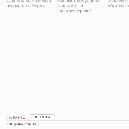
Строительство нового
Как быстро и удобно
Табачную
аэропорта в Перми
заплатить за
«Астра» с
электроэнергию?
НА КАРТЕ
НОВОСТИ
загрузка карты...