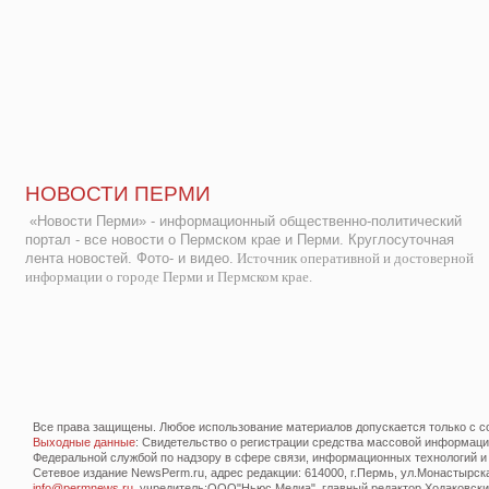
НОВОСТИ ПЕРМИ
«Новости Перми» - информационный общественно-политический
портал - все новости о Пермском крае и Перми. Круглосуточная
лента новостей. Фото- и видео.
Источник оперативной и достоверной
информации о городе Перми и Пермском крае.
Все права защищены. Любое использование материалов допускается только с со
Выходные данные
: Свидетельство о регистрации средства массовой информац
Федеральной службой по надзору в сфере связи, информационных технологий и
Сетевое издание NewsPerm.ru, адрес редакции: 614000, г.Пермь, ул.Монастырская 
info@permnews.ru
, учредитель:ООО"Ньюс Медиа", главный редактор Ходаковский