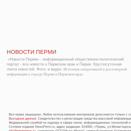
НОВОСТИ ПЕРМИ
«Новости Перми» - информационный общественно-политический
портал - все новости о Пермском крае и Перми. Круглосуточная
лента новостей. Фото- и видео.
Источник оперативной и достоверной
информации о городе Перми и Пермском крае.
Все права защищены. Любое использование материалов допускается только с со
Выходные данные
: Свидетельство о регистрации средства массовой информац
Федеральной службой по надзору в сфере связи, информационных технологий и
Сетевое издание NewsPerm.ru, адрес редакции: 614000, г.Пермь, ул.Монастырская 
info@permnews.ru
, учредитель:ООО"Ньюс Медиа", главный редактор Ходаковский