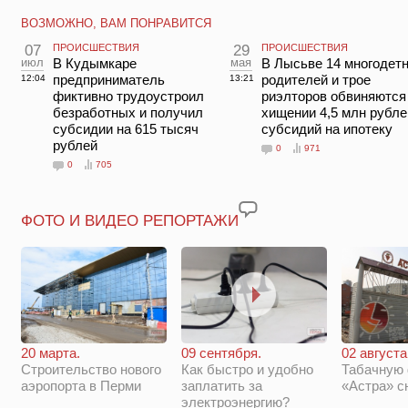
ВОЗМОЖНО, ВАМ ПОНРАВИТСЯ
07
ПРОИСШЕСТВИЯ
29
ПРОИСШЕСТВИЯ
июл
В Кудымкаре
мая
В Лысьве 14 многодет
предприниматель
родителей и трое
12:04
13:21
фиктивно трудоустроил
риэлторов обвиняются
безработных и получил
хищении 4,5 млн рубле
субсидии на 615 тысяч
субсидий на ипотеку
рублей
0
971
0
705
ФОТО И ВИДЕО РЕПОРТАЖИ
20 марта.
09 сентября.
02 августа
Строительство нового
Как быстро и удобно
Табачную
аэропорта в Перми
заплатить за
«Астра» с
электроэнергию?