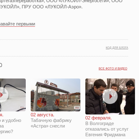
фтегазпереработка», ООО «ЛУКОЙЛ-Энергосети», ООО
ЛУКОЙЛ», ПРУ ООО «ЛУКОЙЛ-Аэро».
навайте первыми
КОД ДЛЯ БЛОГА
ВСЕ ФОТО И ВИДЕО
я.
02 августа.
02 февраля.
 и удобно
Табачную фабрику
В Волгограде
за
«Астра» снесли
отказались от услуг
ергию?
Евгения Фридмана