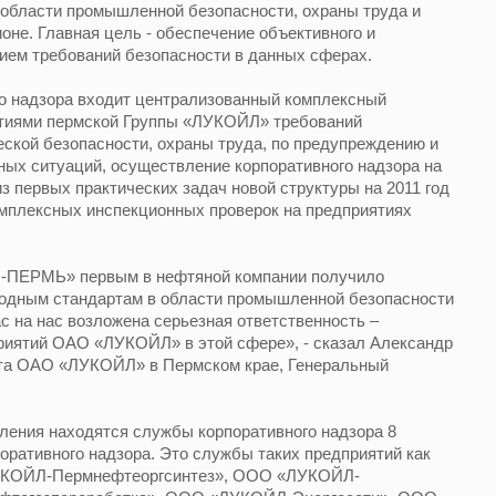
 области промышленной безопасности, охраны труда и
не. Главная цель - обеспечение объективного и
ием требований безопасности в данных сферах.
го надзора входит централизованный комплексный
ятиями пермской Группы «ЛУКОЙЛ» требований
ской безопасности, охраны труда, по предупреждению и
ных ситуаций, осуществление корпоративного надзора на
з первых практических задач новой структуры на 2011 год
омплексных инспекционных проверок на предприятиях
Л-ПЕРМЬ» первым в нефтяной компании получило
одным стандартам в области промышленной безопасности
 на нас возложена серьезная ответственность –
риятий ОАО «ЛУКОЙЛ» в этой сфере», - сказал Александр
та ОАО «ЛУКОЙЛ» в Пермском крае, Генеральный
ления находятся службы корпоративного надзора 8
оративного надзора. Это службы таких предприятий как
ОЙЛ-Пермнефтеоргсинтез», ООО «ЛУКОЙЛ-