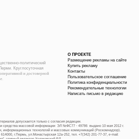
О ПРОЕКТЕ
Размещение рекламы на сайте
ественно-политический
Купить рекламу
 Перми. Круглосуточная
Контакты
оперативной и достоверной
Пользовательское соглашение
ае.
Политика конфиденциальности
Рекомендательные технологии
Написать письмо в редакцию
ериалов допускается только с согласия редакции.
ции средства массовой информации ЭЛ №ФС77 - 49786 выдано 10 мая 2012 г.
и, информационных технологий и массовых коммуникаций (Роскомнадзор).
14000, г.Пермь, ул.Монастырская 12а-252, тел. +7(342) 201-77-37, e-mail:
", главный редактор Ходаковский Р.Л.