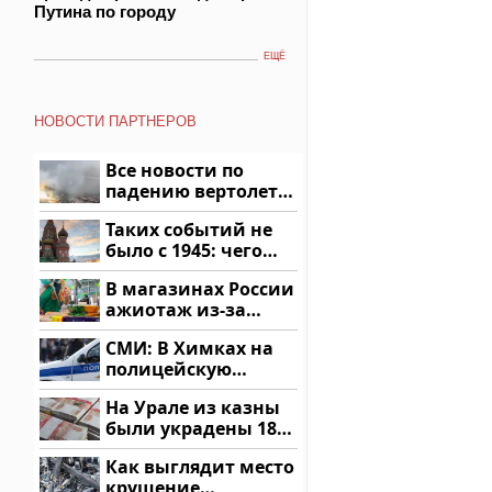
Путина по городу
ЕЩЁ
НОВОСТИ ПАРТНЕРОВ
Все новости по
падению вертолета
на Кавказе: читать
Таких событий не
здесь
было с 1945: чего
ждать всем нам?
В магазинах России
ажиотаж из-за
этого продукта: что
СМИ: В Химках на
купить?
полицейскую
машину напали и
На Урале из казны
подожгли.
были украдены 18
миллионов рублей
Как выглядит место
крушение