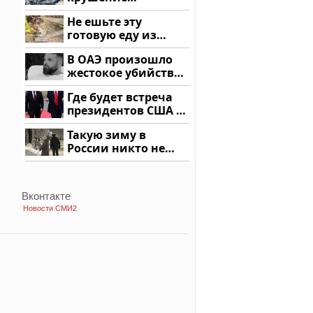
вертолета на
Не ешьте эту
Кавказе: смотреть
готовую еду из
магазина: список
В ОАЭ произошло
жестокое убийство
криптомиллионера
Где будет встреча
президентов США и
России: Европа?
Такую зиму в
России никто не
ждал: как так?!
Вконтакте
Новости СМИ2