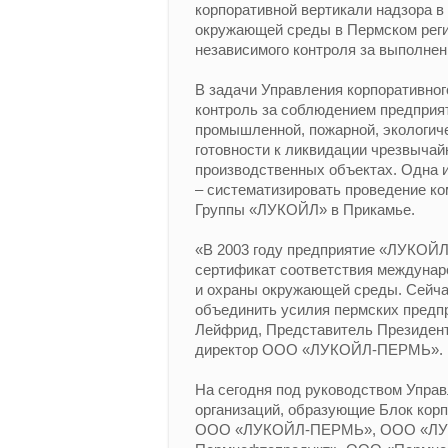
корпоративной вертикали надзора в
окружающей среды в Пермском регио
независимого контроля за выполнен
В задачи Управления корпоративно
контроль за соблюдением предпри
промышленной, пожарной, экологиче
готовности к ликвидации чрезвычай
производственных объектах. Одна и
– систематизировать проведение к
Группы «ЛУКОЙЛ» в Прикамье.
«В 2003 году предприятие «ЛУКОЙ
сертификат соответствия междунар
и охраны окружающей среды. Сейчас
объединить усилия пермских предп
Лейфрид, Представитель Президен
директор ООО «ЛУКОЙЛ-ПЕРМЬ».
На сегодня под руководством Управ
организаций, образующие Блок корп
ООО «ЛУКОЙЛ-ПЕРМЬ», ООО «ЛУК