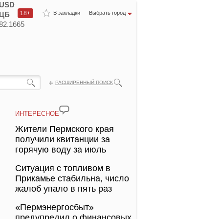
USD
18+
В закладки
Выбрать город
ЦБ
82.1665
РАСШИРЕННЫЙ ПОИСК
ИНТЕРЕСНОЕ
Жители Пермского края
получили квитанции за
горячую воду за июль
Ситуация с топливом в
Прикамье стабильна, число
жалоб упало в пять раз
«Пермэнергосбыт»
предупредил о финансовых