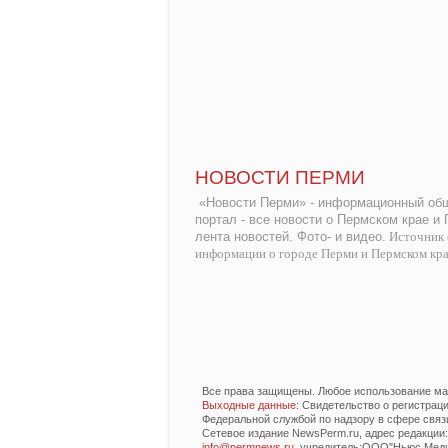
НОВОСТИ ПЕРМИ
«Новости Перми» - информационный общ
портал - все новости о Пермском крае и
лента новостей. Фото- и видео.
Источник 
информации о городе Перми и Пермском кр
Все права защищены. Любое использование мат
Выходные данные
: Свидетельство о регистра
Федеральной службой по надзору в сфере связ
Сетевое издание NewsPerm.ru, адрес редакции: 6
info@permnews.ru
, учредитель:ООО"Ньюс Медиа