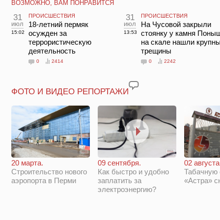
ВОЗМОЖНО, ВАМ ПОНРАВИТСЯ
31
ПРОИСШЕСТВИЯ
31
ПРОИСШЕСТВИЯ
июл
18-летний пермяк
июл
На Чусовой закрыли
осужден за
стоянку у камня Поны
15:02
13:53
террористическую
на скале нашли крупн
деятельность
трещины
0
2414
0
2242
ФОТО И ВИДЕО РЕПОРТАЖИ
20 марта.
09 сентября.
02 августа
Строительство нового
Как быстро и удобно
Табачную
аэропорта в Перми
заплатить за
«Астра» с
электроэнергию?