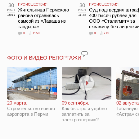
30
ПРОИСШЕСТВИЯ
30
ПРОИСШЕСТВИЯ
июл
Жительница Пермского
июл
Суд подтвердил штраф
района отравилась
400 тысяч рублей для
15:17
11:38
самсой из «Лаваша из
ООО «Сталагмит» за
тандыра»
скважину без лицензи
0
1150
0
715
ФОТО И ВИДЕО РЕПОРТАЖИ
20 марта.
09 сентября.
02 августа
Строительство нового
Как быстро и удобно
Табачную
аэропорта в Перми
заплатить за
«Астра» с
электроэнергию?