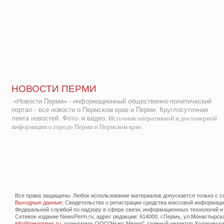
НОВОСТИ ПЕРМИ
«Новости Перми» - информационный общественно-политический
портал - все новости о Пермском крае и Перми. Круглосуточная
лента новостей. Фото- и видео.
Источник оперативной и достоверной
информации о городе Перми и Пермском крае.
Все права защищены. Любое использование материалов допускается только с со
Выходные данные
: Свидетельство о регистрации средства массовой информац
Федеральной службой по надзору в сфере связи, информационных технологий и
Сетевое издание NewsPerm.ru, адрес редакции: 614000, г.Пермь, ул.Монастырская 
info@permnews.ru
, учредитель:ООО"Ньюс Медиа", главный редактор Ходаковский