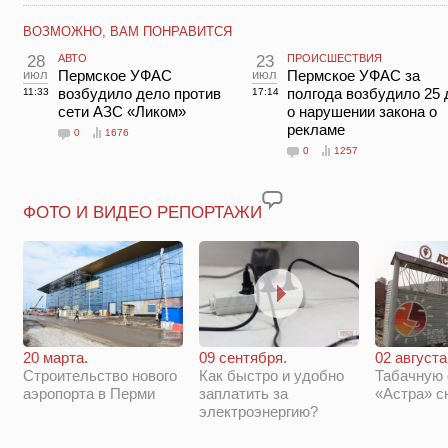
ВОЗМОЖНО, ВАМ ПОНРАВИТСЯ
28
АВТО
23
ПРОИСШЕСТВИЯ
июл
Пермское УФАС
июл
Пермское УФАС за
возбудило дело против
полгода возбудило 25 
11:33
17:14
сети АЗС «Ликом»
о нарушении закона о
рекламе
0
1676
0
1257
ФОТО И ВИДЕО РЕПОРТАЖИ
20 марта.
09 сентября.
02 августа
Строительство нового
Как быстро и удобно
Табачную
аэропорта в Перми
заплатить за
«Астра» с
электроэнергию?