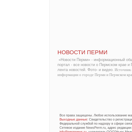
НОВОСТИ ПЕРМИ
«Новости Перми» - информационный общ
портал - все новости о Пермском крае и
лента новостей. Фото- и видео.
Источник 
информации о городе Перми и Пермском кр
Все права защищены. Любое использование мат
Выходные данные
: Свидетельство о регистра
Федеральной службой по надзору в сфере связ
Сетевое издание NewsPerm.ru, адрес редакции: 6
info@permnews.ru
, учредитель:ООО"Ньюс Медиа