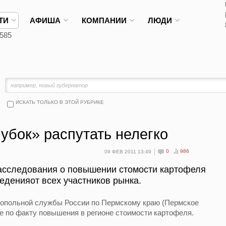
ТИ
АФИША
КОМПАНИИ
ЛЮДИ
585
ИСКАТЬ ТОЛЬКО В ЭТОЙ РУБРИКЕ
убок» распутать нелегко
0
986
09 ФЕВ 2011 13:49
асследования о повышении стомости картофеля
еденияот всех участников рынка.
опольной службы России по Пермскому краю (Пермское
 по факту повышения в регионе стоимости картофеля.