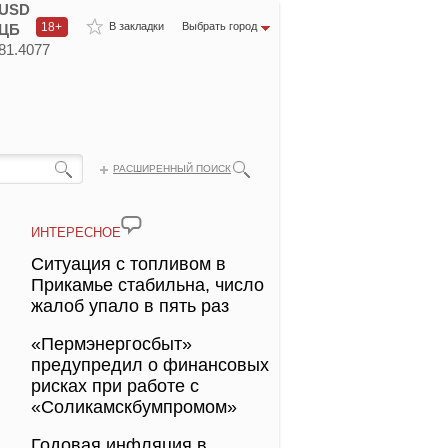
USD
18+
В закладки
Выбрать город
ЦБ
81.4077
РАСШИРЕННЫЙ ПОИСК
ИНТЕРЕСНОЕ
Ситуация с топливом в
Прикамье стабильна, число
жалоб упало в пять раз
«Пермэнергосбыт»
предупредил о финансовых
рисках при работе с
«Соликамскбумпромом»
Годовая инфляция в