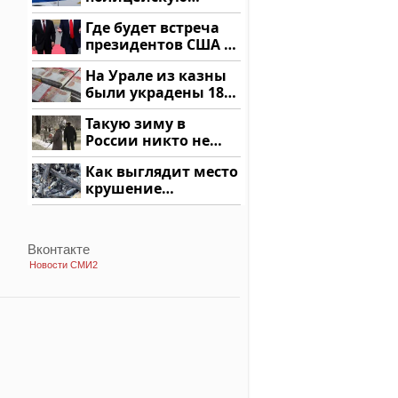
машину напали и
Где будет встреча
подожгли.
президентов США и
России: Европа?
На Урале из казны
были украдены 18
миллионов рублей
Такую зиму в
России никто не
ждал: как так?!
Как выглядит место
крушение
вертолета на
Кавказе: смотреть
Вконтакте
Новости СМИ2