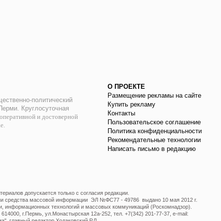
О ПРОЕКТЕ
Размещение рекламы на сайте
ественно-политический
Купить рекламу
 Перми. Круглосуточная
Контакты
оперативной и достоверной
Пользовательское соглашение
ае.
Политика конфиденциальности
Рекомендательные технологии
Написать письмо в редакцию
ериалов допускается только с согласия редакции.
ции средства массовой информации ЭЛ №ФС77 - 49786 выдано 10 мая 2012 г.
и, информационных технологий и массовых коммуникаций (Роскомнадзор).
14000, г.Пермь, ул.Монастырская 12а-252, тел. +7(342) 201-77-37, e-mail:
", главный редактор Ходаковский Р.Л.