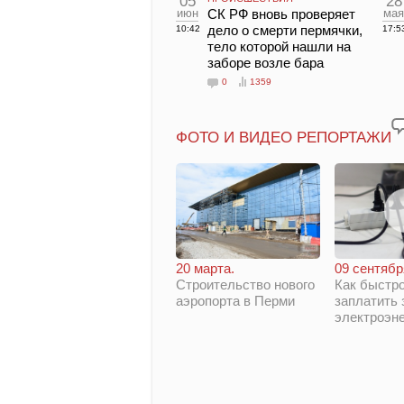
05
28
июн
СК РФ вновь проверяет
мая
дело о смерти пермячки,
10:42
17:5
тело которой нашли на
заборе возле бара
0
1359
ФОТО И ВИДЕО РЕПОРТАЖИ
20 марта.
09 сентябр
Строительство нового
Как быстро
аэропорта в Перми
заплатить 
электроэн