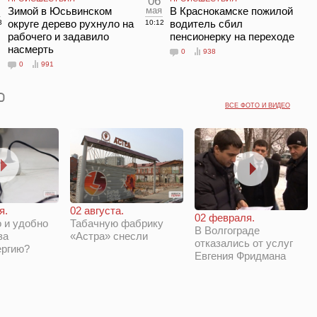
06
Зимой в Юсьвинском
мая
В Краснокамске пожилой
округе дерево рухнуло на
водитель сбил
3
10:12
рабочего и задавило
пенсионерку на переходе
насмерть
0
938
0
991
ВСЕ ФОТО И ВИДЕО
я.
02 августа.
02 февраля.
 и удобно
Табачную фабрику
В Волгограде
за
«Астра» снесли
отказались от услуг
ергию?
Евгения Фридмана