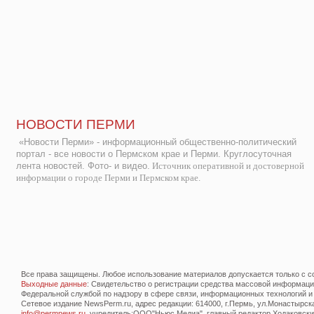
НОВОСТИ ПЕРМИ
«Новости Перми» - информационный общественно-политический
портал - все новости о Пермском крае и Перми. Круглосуточная
лента новостей. Фото- и видео.
Источник оперативной и достоверной
информации о городе Перми и Пермском крае.
Все права защищены. Любое использование материалов допускается только с со
Выходные данные
: Свидетельство о регистрации средства массовой информац
Федеральной службой по надзору в сфере связи, информационных технологий и
Сетевое издание NewsPerm.ru, адрес редакции: 614000, г.Пермь, ул.Монастырская 
info@permnews.ru
, учредитель:ООО"Ньюс Медиа", главный редактор Ходаковский