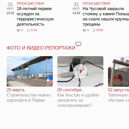
31
ПРОИСШЕСТВИЯ
31
ПРОИСШЕСТВИЯ
июл
18-летний пермяк
июл
На Чусовой закрыли
осужден за
стоянку у камня Поны
15:02
13:53
террористическую
на скале нашли крупн
деятельность
трещины
0
2719
0
2559
ФОТО И ВИДЕО РЕПОРТАЖИ
20 марта.
09 сентября.
02 августа
Строительство нового
Как быстро и удобно
Табачную
аэропорта в Перми
заплатить за
«Астра» с
электроэнергию?