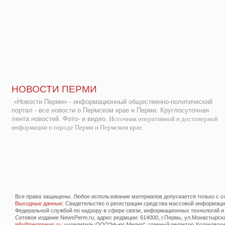
НОВОСТИ ПЕРМИ
«Новости Перми» - информационный общественно-политический
портал - все новости о Пермском крае и Перми. Круглосуточная
лента новостей. Фото- и видео.
Источник оперативной и достоверной
информации о городе Перми и Пермском крае.
Все права защищены. Любое использование материалов допускается только с со
Выходные данные
: Свидетельство о регистрации средства массовой информац
Федеральной службой по надзору в сфере связи, информационных технологий и
Сетевое издание NewsPerm.ru, адрес редакции: 614000, г.Пермь, ул.Монастырская 
info@permnews.ru
, учредитель:ООО"Ньюс Медиа", главный редактор Ходаковский