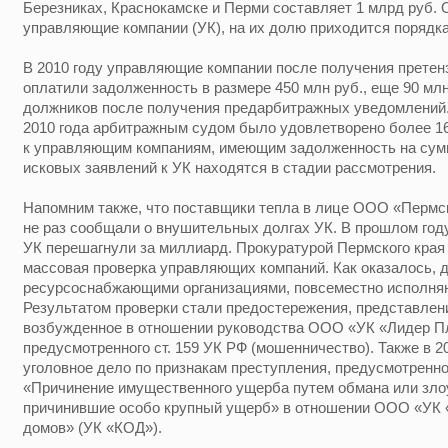
Березниках, Краснокамске и Перми составляет 1 млрд руб.
управляющие компании (УК), на их долю приходится порядка
В 2010 году управляющие компании после получения прете
оплатили задолженность в размере 450 млн руб., еще 90 млн
должников после получения предарбитражных уведомлений.
2010 года арбитражным судом было удовлетворено более 1
к управляющим компаниям, имеющим задолженность на сумм
исковых заявлений к УК находятся в стадии рассмотрения.
Напомним также, что поставщики тепла в лице ООО «Пермск
не раз сообщали о внушительных долгах УК. В прошлом году
УК перешагнули за миллиард. Прокуратурой Пермского края
массовая проверка управляющих компаний. Как оказалось, 
ресурсоснабжающими организациями, повсеместно исполня
Результатом проверки стали предостережения, представлени
возбужденное в отношении руководства ООО «УК «Лидер Пл
предусмотренного ст. 159 УК РФ (мошенничество). Также в 
уголовное дело по признакам преступления, предусмотренного
«Причинение имущественного ущерба путем обмана или зло
причинившие особо крупный ущерб» в отношении ООО «УК 
домов» (УК «КОД»).