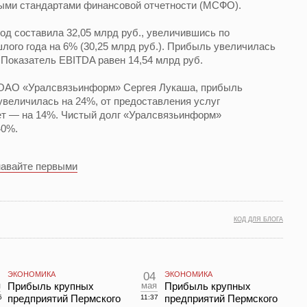
ными стандартами финансовой отчетности (МСФО).
од составила 32,05 млрд руб., увеличившись по
лого года на 6% (30,25 млрд руб.). Прибыль увеличилась
 Показатель EBITDA равен 14,54 млрд руб.
 ОАО «Уралсвязьинформ» Сергея Лукаша, прибыль
увеличилась на 24%, от предоставления услуг
ет — на 14%. Чистый долг «Уралсвязьинформ»
40%.
навайте первыми
КОД ДЛЯ БЛОГА
ЭКОНОМИКА
04
ЭКОНОМИКА
н
Прибыль крупных
мая
Прибыль крупных
предприятий Пермского
предприятий Пермского
5
11:37