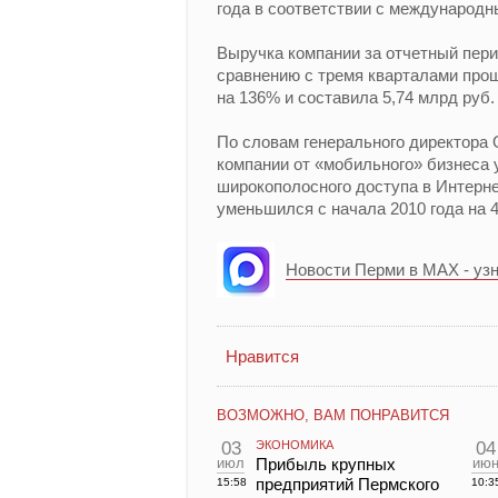
года в соответствии с международ
Выручка компании за отчетный пери
сравнению с тремя кварталами прош
на 136% и составила 5,74 млрд руб.
По словам генерального директора
компании от «мобильного» бизнеса 
широкополосного доступа в Интерн
уменьшился с начала 2010 года на 
Новости Перми в MAX - уз
Нравится
ВОЗМОЖНО, ВАМ ПОНРАВИТСЯ
03
ЭКОНОМИКА
04
июл
Прибыль крупных
ию
предприятий Пермского
15:58
10:3