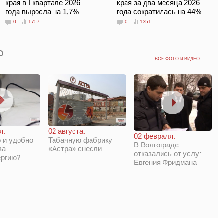
края в I квартале 2026
края за два месяца 2026
года выросла на 1,7%
года сократилась на 44%
0
1757
0
1351
ВСЕ ФОТО И ВИДЕО
я.
02 августа.
02 февраля.
 и удобно
Табачную фабрику
В Волгограде
за
«Астра» снесли
отказались от услуг
ергию?
Евгения Фридмана