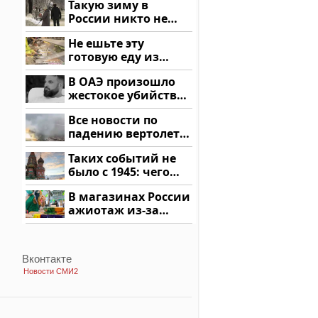
Такую зиму в
Кавказе: смотреть
России никто не
ждал: как так?!
Не ешьте эту
готовую еду из
магазина: список
В ОАЭ произошло
жестокое убийство
криптомиллионера
Все новости по
падению вертолета
на Кавказе: читать
Таких событий не
здесь
было с 1945: чего
ждать всем нам?
В магазинах России
ажиотаж из-за
этого продукта: что
купить?
Вконтакте
Новости СМИ2