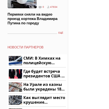
0
47834
Пермяки сняли на видео
проезд кортежа Владимира
Путина по городу
ЕЩЁ
НОВОСТИ ПАРТНЕРОВ
СМИ: В Химках на
полицейскую
машину напали и
Где будет встреча
подожгли.
президентов США и
России: Европа?
На Урале из казны
были украдены 18
миллионов рублей
Как выглядит место
крушение
вертолета на