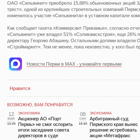
ОАО «Сильвинит» приобрело 15,88% обыкновенных акций 
трест», одной из крупнейших строительных компаний Пермско
изменилось участие «Сильвинита» в уставном капитале комп
Как сообщает газета «Коммерсант Прикамье», согласно отчет
«Сильвинит» уже владел 51% «Соликамскстроя», еще 26% 
директору Георгию Абашину. Остальными долями владели
«Строймаркет». Тем не менее, пока неизвестно, у кого был 
Новости Перми в MAX - узнавайте первыми
Нравится
ВОЗМОЖНО, ВАМ ПОНРАВИТСЯ
12
ЭКОНОМИКА
08
ЭКОНОМИКА
мая
Акционер АО «Порт
сен
Арбитражный суд
Пермь» не смог оспорить
Пермского края вынес
15:45
16:40
итоги заседания совета
решение истребовать
директоров в суде
акции «Метафракс