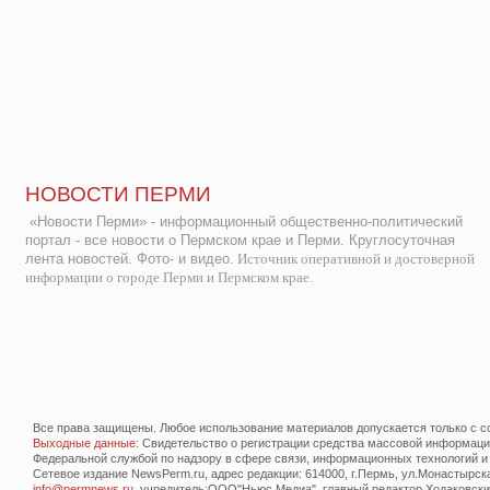
НОВОСТИ ПЕРМИ
«Новости Перми» - информационный общественно-политический
портал - все новости о Пермском крае и Перми. Круглосуточная
лента новостей. Фото- и видео.
Источник оперативной и достоверной
информации о городе Перми и Пермском крае.
Все права защищены. Любое использование материалов допускается только с со
Выходные данные
: Свидетельство о регистрации средства массовой информац
Федеральной службой по надзору в сфере связи, информационных технологий и
Сетевое издание NewsPerm.ru, адрес редакции: 614000, г.Пермь, ул.Монастырская 
info@permnews.ru
, учредитель:ООО"Ньюс Медиа", главный редактор Ходаковский