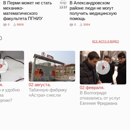
н
В Перми может не стать
мар
В Александровском
механико-
районе люди не могут
1
13:57
математического
получить медицинскую
факультета ПГНИУ
помощь
0
8806
0
3064
ВСЕ ФОТО И ВИДЕО
я.
02 августа.
02 февраля.
 и удобно
Табачную фабрику
В Волгограде
за
«Астра» снесли
отказались от услуг
ергию?
Евгения Фридмана