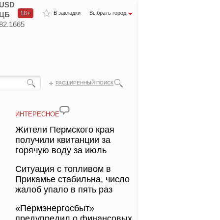
USD
18+
В закладки
Выбрать город
ЦБ
82.1665
РАСШИРЕННЫЙ ПОИСК
ИНТЕРЕСНОЕ
Жители Пермского края
получили квитанции за
горячую воду за июль
Ситуация с топливом в
Прикамье стабильна, число
жалоб упало в пять раз
«Пермэнергосбыт»
предупредил о финансовых