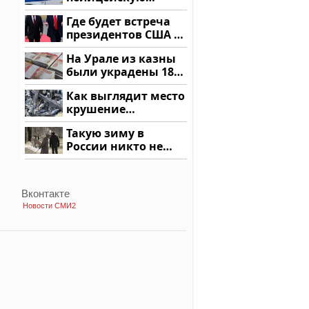
машину напали и
Где будет встреча
подожгли.
президентов США и
России: Европа?
На Урале из казны
были украдены 18
миллионов рублей
Как выглядит место
крушение
вертолета на
Такую зиму в
Кавказе: смотреть
России никто не
ждал: как так?!
Вконтакте
Новости СМИ2