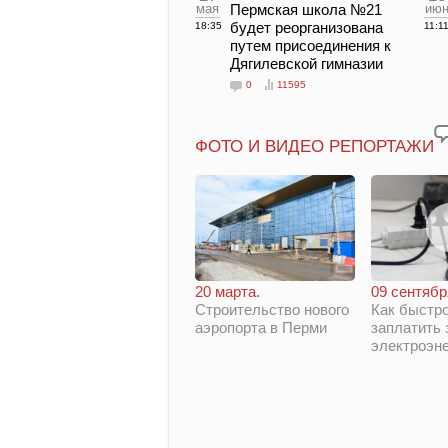
мая
Пермская школа №21
ию
будет реорганизована
18:35
11:1
путем присоединения к
Дягилевской гимназии
0
11595
ФОТО И ВИДЕО РЕПОРТАЖИ
20 марта.
09 сентябр
Строительство нового
Как быстро
аэропорта в Перми
заплатить 
электроэн