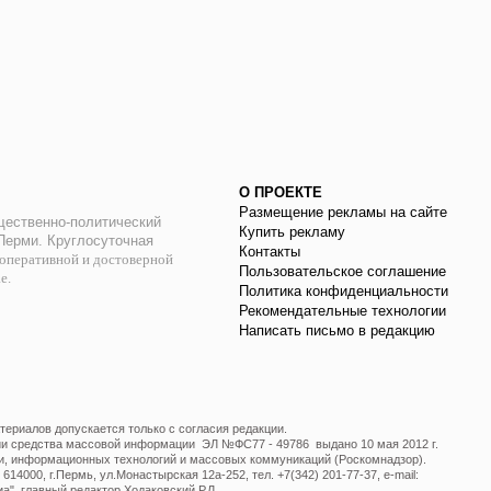
О ПРОЕКТЕ
Размещение рекламы на сайте
ественно-политический
Купить рекламу
 Перми. Круглосуточная
Контакты
оперативной и достоверной
Пользовательское соглашение
ае.
Политика конфиденциальности
Рекомендательные технологии
Написать письмо в редакцию
ериалов допускается только с согласия редакции.
ции средства массовой информации ЭЛ №ФС77 - 49786 выдано 10 мая 2012 г.
и, информационных технологий и массовых коммуникаций (Роскомнадзор).
14000, г.Пермь, ул.Монастырская 12а-252, тел. +7(342) 201-77-37, e-mail:
", главный редактор Ходаковский Р.Л.