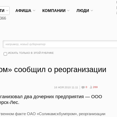
ТИ
АФИША
КОМПАНИИ
ЛЮДИ
366
ИСКАТЬ ТОЛЬКО В ЭТОЙ РУБРИКЕ
м» сообщил о реорганизации
0
269
16 НОЯ 2010 11:11
ганизовал два дочерних предприятия — ООО
рск-Лес.
ственном факте ОАО «Соликамскбумпром», реорганизации