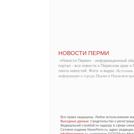
НОВОСТИ ПЕРМИ
«Новости Перми» - информационный общ
портал - все новости о Пермском крае и
лента новостей. Фото- и видео.
Источник 
информации о городе Перми и Пермском кр
Все права защищены. Любое использование мат
Выходные данные
: Свидетельство о регистра
Федеральной службой по надзору в сфере связ
Сетевое издание NewsPerm.ru, адрес редакции: 6
info@permnews.ru
, учредитель:ООО"Ньюс Медиа