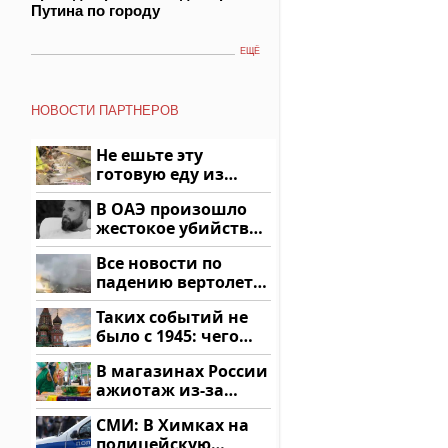
Путина по городу
ЕЩЁ
НОВОСТИ ПАРТНЕРОВ
Не ешьте эту
готовую еду из
магазина: список
В ОАЭ произошло
жестокое убийство
криптомиллионера
Все новости по
падению вертолета
на Кавказе: читать
Таких событий не
здесь
было с 1945: чего
ждать всем нам?
В магазинах России
ажиотаж из-за
этого продукта: что
СМИ: В Химках на
купить?
полицейскую