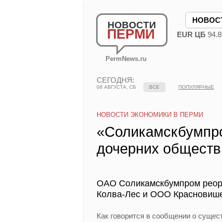
НОВОС
НОВОСТИ
ПЕРМИ
EUR ЦБ
94.8
PermNews.ru
СЕГОДНЯ:
08 АВГУСТА, СБ
ВСЕ
ПОПУЛЯРНЫЕ
НОВОСТИ ЭКОНОМИКИ В ПЕРМИ
«Соликамскбумпро
дочерних обществ
ОАО Соликамскбумпром реор
Колва-Лес и ООО Красновише
Как говорится в сообщении о суще