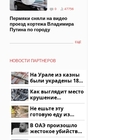
0
47756
Пермяки сняли на видео
проезд кортежа Владимира
Путина по городу
ЕЩЁ
НОВОСТИ ПАРТНЕРОВ
На Урале из казны
были украдены 18
миллионов рублей
Как выглядит место
крушение
вертолета на
Не ешьте эту
Кавказе: смотреть
готовую еду из
магазина: список
В ОАЭ произошло
жестокое убийство
криптомиллионера