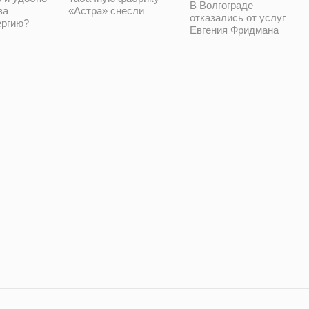
В Волгограде
за
«Астра» снесли
отказались от услуг
ергию?
Евгения Фридмана