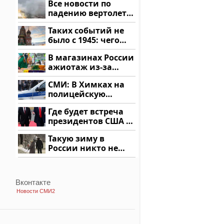
Все новости по
падению вертолета
на Кавказе: читать
Таких событий не
здесь
было с 1945: чего
ждать всем нам?
В магазинах России
ажиотаж из-за
этого продукта: что
СМИ: В Химках на
купить?
полицейскую
машину напали и
Где будет встреча
подожгли.
президентов США и
России: Европа?
Такую зиму в
России никто не
ждал: как так?!
Вконтакте
Новости СМИ2