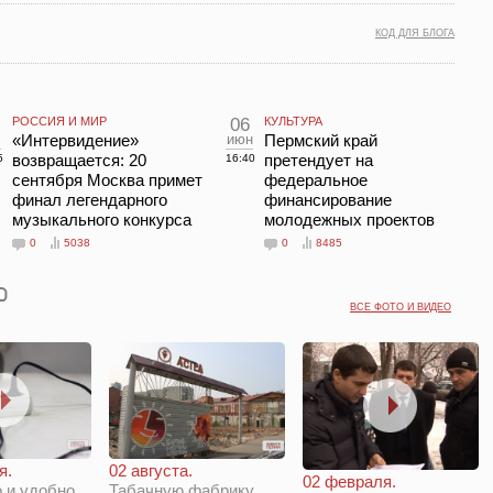
КОД ДЛЯ БЛОГА
РОССИЯ И МИР
06
КУЛЬТУРА
л
«Интервидение»
июн
Пермский край
возвращается: 20
претендует на
5
16:40
сентября Москва примет
федеральное
финал легендарного
финансирование
музыкального конкурса
молодежных проектов
0
5038
0
8485
ВСЕ ФОТО И ВИДЕО
я.
02 августа.
02 февраля.
 и удобно
Табачную фабрику