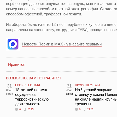
перфорация дырочек ощущается на ощупь, магнитная лента 
номер нанесены способом цветной электрографии. Стодол
способом офсетной, трафаретной печати.
Из оборота было изъято 12 тысячерублевых купюр и и две 
направлены на экспертизу, сотрудники ГУВД проводят прове
Новости Перми в MAX - узнавайте первыми
Нравится
ВОЗМОЖНО, ВАМ ПОНРАВИТСЯ
31
ПРОИСШЕСТВИЯ
31
ПРОИСШЕСТВИЯ
июл
18-летний пермяк
июл
На Чусовой закрыли
осужден за
стоянку у камня Поны
15:02
13:53
террористическую
на скале нашли крупн
деятельность
трещины
0
2395
0
2223