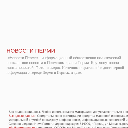
НОВОСТИ ПЕРМИ
«Новости Перми» - информационный общественно-политический
портал - все новости о Пермском крае и Перми. Круглосуточная
лента новостей. Фото- и видео.
Источник оперативной и достоверной
информации о городе Перми и Пермском крае.
Все права защищены. Любое использование материалов допускается только с со
Выходные данные
: Свидетельство о регистрации средства массовой информац
Федеральной службой по надзору в сфере связи, информационных технологий и
Сетевое издание NewsPerm.ru, адрес редакции: 614000, г.Пермь, ул.Монастырская 
info@permnews.ru
, учредитель:ООО"Ньюс Медиа", главный редактор Ходаковский