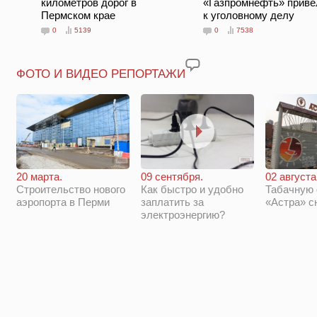
километров дорог в
«Газпромнефть» приве
Пермском крае
к уголовному делу
0
5139
0
7538
ФОТО И ВИДЕО РЕПОРТАЖИ
20 марта.
09 сентября.
02 августа
Строительство нового
Как быстро и удобно
Табачную
аэропорта в Перми
заплатить за
«Астра» с
электроэнергию?