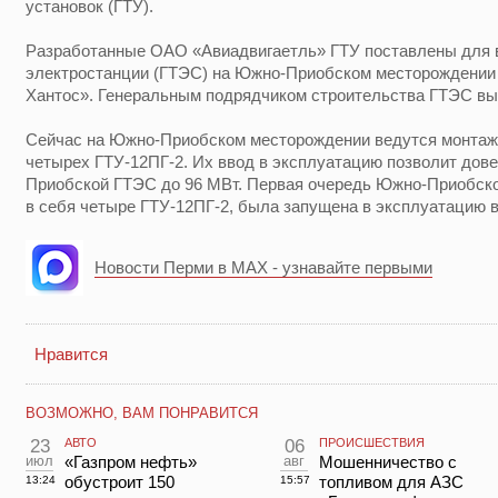
установок (ГТУ).
Разработанные ОАО «Авиадвигаетль» ГТУ поставлены для в
электростанции (ГТЭС) на Южно-Приобском месторождени
Хантос». Генеральным подрядчиком строительства ГТЭС вы
Сейчас на Южно-Приобском месторождении ведутся монтаж
четырех ГТУ-12ПГ-2. Их ввод в эксплуатацию позволит до
Приобской ГТЭС до 96 МВт. Первая очередь Южно-Приобско
в себя четыре ГТУ-12ПГ-2, была запущена в эксплуатацию в
Новости Перми в MAX - узнавайте первыми
Нравится
ВОЗМОЖНО, ВАМ ПОНРАВИТСЯ
23
АВТО
06
ПРОИСШЕСТВИЯ
июл
«Газпром нефть»
авг
Мошенничество с
обустроит 150
топливом для АЗС
13:24
15:57