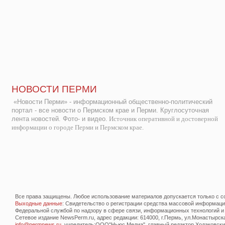
НОВОСТИ ПЕРМИ
«Новости Перми» - информационный общественно-политический
портал - все новости о Пермском крае и Перми. Круглосуточная
лента новостей. Фото- и видео.
Источник оперативной и достоверной
информации о городе Перми и Пермском крае.
Все права защищены. Любое использование материалов допускается только с со
Выходные данные
: Свидетельство о регистрации средства массовой информац
Федеральной службой по надзору в сфере связи, информационных технологий и
Сетевое издание NewsPerm.ru, адрес редакции: 614000, г.Пермь, ул.Монастырская 
info@permnews.ru
, учредитель:ООО"Ньюс Медиа", главный редактор Ходаковский