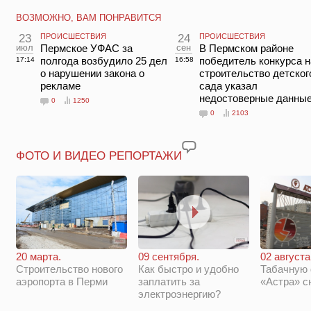
ВОЗМОЖНО, ВАМ ПОНРАВИТСЯ
23
ПРОИСШЕСТВИЯ
24
ПРОИСШЕСТВИЯ
июл
Пермское УФАС за
сен
В Пермском районе
полгода возбудило 25 дел
победитель конкурса н
17:14
16:58
о нарушении закона о
строительство детског
рекламе
сада указал
недостоверные данны
0
1250
0
2103
ФОТО И ВИДЕО РЕПОРТАЖИ
20 марта.
09 сентября.
02 августа
Строительство нового
Как быстро и удобно
Табачную
аэропорта в Перми
заплатить за
«Астра» с
электроэнергию?