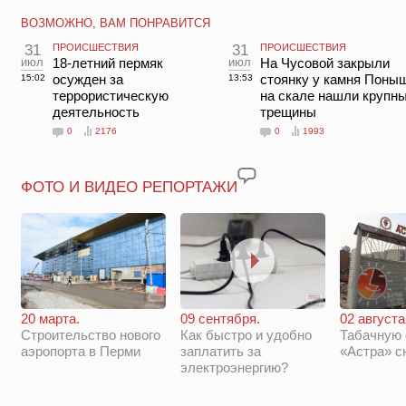
ВОЗМОЖНО, ВАМ ПОНРАВИТСЯ
31
ПРОИСШЕСТВИЯ
31
ПРОИСШЕСТВИЯ
июл
18-летний пермяк
июл
На Чусовой закрыли
осужден за
стоянку у камня Поны
15:02
13:53
террористическую
на скале нашли крупн
деятельность
трещины
0
2176
0
1993
ФОТО И ВИДЕО РЕПОРТАЖИ
20 марта.
09 сентября.
02 августа
Строительство нового
Как быстро и удобно
Табачную
аэропорта в Перми
заплатить за
«Астра» с
электроэнергию?