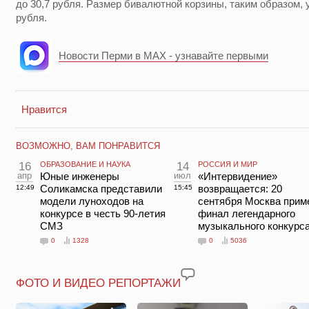
до 30,7 рубля. Размер бивалютной корзины, таким образом, 
рубля.
Новости Перми в MAX - узнавайте первыми
Нравится
ВОЗМОЖНО, ВАМ ПОНРАВИТСЯ
16
ОБРАЗОВАНИЕ И НАУКА
14
РОССИЯ И МИР
апр
Юные инженеры
июл
«Интервидение»
Соликамска представили
возвращается: 20
12:49
15:45
модели луноходов на
сентября Москва прим
конкурсе в честь 90-летия
финал легендарного
СМЗ
музыкального конкурс
0
1328
0
5036
ФОТО И ВИДЕО РЕПОРТАЖИ