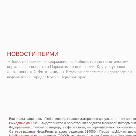
НОВОСТИ ПЕРМИ
«Новости Перми» - информационный общественно-политический
портал - все новости о Пермском крае и Перми. Круглосуточная
лента новостей. Фото- и видео.
Источник оперативной и достоверной
информации о городе Перми и Пермском крае.
Все права защищены. Любое использование материалов допускается только с со
Выходные данные
: Свидетельство о регистрации средства массовой информац
Федеральной службой по надзору в сфере связи, информационных технологий и
Сетевое издание NewsPerm.ru, адрес редакции: 614000, г.Пермь, ул.Монастырская 
info@permnews.ru
, учредитель:ООО"Ньюс Медиа", главный редактор Ходаковский