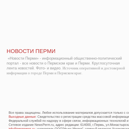
НОВОСТИ ПЕРМИ
«Новости Перми» - информационный общественно-политический
портал - все новости о Пермском крае и Перми. Круглосуточная
лента новостей. Фото- и видео.
Источник оперативной и достоверной
информации о городе Перми и Пермском крае.
Все права защищены. Любое использование материалов допускается только с со
Выходные данные
: Свидетельство о регистрации средства массовой информац
Федеральной службой по надзору в сфере связи, информационных технологий и
Сетевое издание NewsPerm.ru, адрес редакции: 614000, г.Пермь, ул.Монастырская 
info@permnews.ru
, учредитель:ООО"Ньюс Медиа", главный редактор Ходаковский