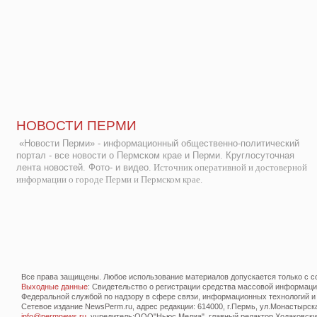
НОВОСТИ ПЕРМИ
«Новости Перми» - информационный общественно-политический
портал - все новости о Пермском крае и Перми. Круглосуточная
лента новостей. Фото- и видео.
Источник оперативной и достоверной
информации о городе Перми и Пермском крае.
Все права защищены. Любое использование материалов допускается только с со
Выходные данные
: Свидетельство о регистрации средства массовой информац
Федеральной службой по надзору в сфере связи, информационных технологий и
Сетевое издание NewsPerm.ru, адрес редакции: 614000, г.Пермь, ул.Монастырская 
info@permnews.ru
, учредитель:ООО"Ньюс Медиа", главный редактор Ходаковский