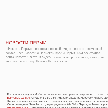
НОВОСТИ ПЕРМИ
«Новости Перми» - информационный общественно-политический
портал - все новости о Пермском крае и Перми. Круглосуточная
лента новостей. Фото- и видео.
Источник оперативной и достоверной
информации о городе Перми и Пермском крае.
Все права защищены. Любое использование материалов допускается только с со
Выходные данные
: Свидетельство о регистрации средства массовой информац
Федеральной службой по надзору в сфере связи, информационных технологий и
Сетевое издание NewsPerm.ru, адрес редакции: 614000, г.Пермь, ул.Монастырская 
info@permnews.ru
, учредитель:ООО"Ньюс Медиа", главный редактор Ходаковский