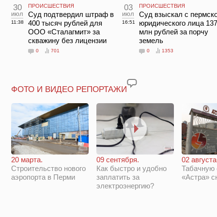
30
ПРОИСШЕСТВИЯ
03
ПРОИСШЕСТВИЯ
июл
Суд подтвердил штраф в
июл
Суд взыскал с пермско
400 тысяч рублей для
юридического лица 137
11:38
16:51
ООО «Сталагмит» за
млн рублей за порчу
скважину без лицензии
земель
0
701
0
1353
ФОТО И ВИДЕО РЕПОРТАЖИ
20 марта.
09 сентября.
02 августа
Строительство нового
Как быстро и удобно
Табачную
аэропорта в Перми
заплатить за
«Астра» с
электроэнергию?