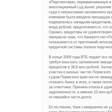
«Перспектива», переименованную в
апелляционный суд вынес решение 
суда о невзыскании заложенного иу
компании была введена процедура 
подвергалась нападкам кредиторов,
млрд рублей, предполагается, что з
Однако, кредиторы не удовлетворе
прекрасно зная, что банкротство «
отказывается от притязаний непоср
кредитной системы попали поручит
В конце 2009 года ВТБ подает иск 
требуя взыскать заложенное имущес
процентов в 36,6 млн рублей. Зал
участка в разных частях Пермского
судом Пермского края после прове
отказать банку в иске, а также опла
за ответчика. Причина отказа в удо
задолженности, а именно 10 млн ру
оставшейся части долга.
Естественно, банк совершенно не у
когда финансовое оздоровление «Пе