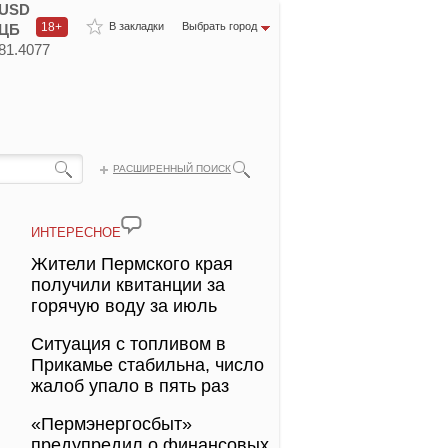
USD
18+
В закладки
Выбрать город
ЦБ
81.4077
РАСШИРЕННЫЙ ПОИСК
ИНТЕРЕСНОЕ
Жители Пермского края
получили квитанции за
горячую воду за июль
Ситуация с топливом в
Прикамье стабильна, число
жалоб упало в пять раз
«Пермэнергосбыт»
предупредил о финансовых