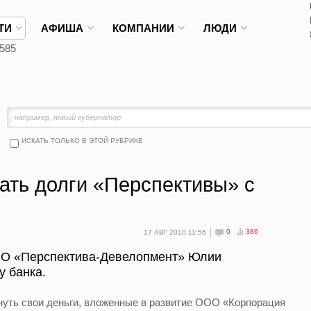
ТИ
АФИША
КОМПАНИИ
ЛЮДИ
585
ИСКАТЬ ТОЛЬКО В ЭТОЙ РУБРИКЕ
ать долги «Перспективы» с
0
386
17 АВГ 2010 11:56
ОО «Перспектива-Девелопмент» Юлии
у банка.
нуть свои деньги, вложенные в развитие ООО «Корпорация