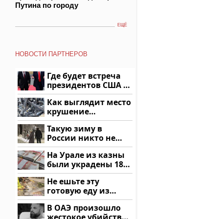
Путина по городу
ЕЩЁ
НОВОСТИ ПАРТНЕРОВ
Где будет встреча
президентов США и
России: Европа?
Как выглядит место
крушение
вертолета на
Такую зиму в
Кавказе: смотреть
России никто не
ждал: как так?!
На Урале из казны
были украдены 18
миллионов рублей
Не ешьте эту
готовую еду из
магазина: список
В ОАЭ произошло
жестокое убийство