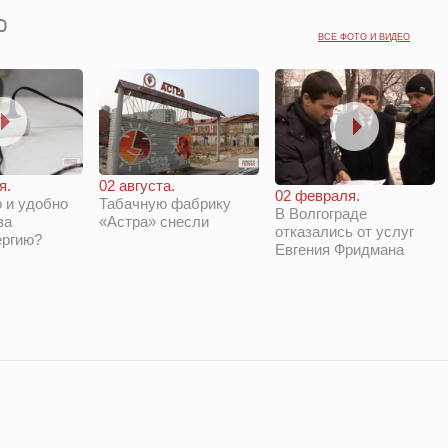
ВСЕ ФОТО И ВИДЕО
я.
02 августа.
02 февраля.
 и удобно
Табачную фабрику
В Волгограде
за
«Астра» снесли
отказались от услуг
ергию?
Евгения Фридмана