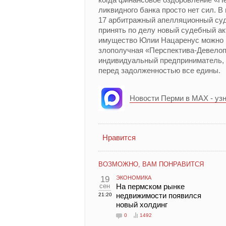
ликвидного банка просто нет сил. В 
17 арбитражный апелляционный суд
принять по делу новый судебный ак
имущество Юлии Нацаренус можно и 
злополучная «Перспектива-Девелопм
индивидуальный предприниматель, хо
перед задолженностью все едины.
Новости Перми в MAX - уз
Нравится
ВОЗМОЖНО, ВАМ ПОНРАВИТСЯ
19
ЭКОНОМИКА
сен
На пермском рынке
недвижимости появился
21:20
новый холдинг
0
1492