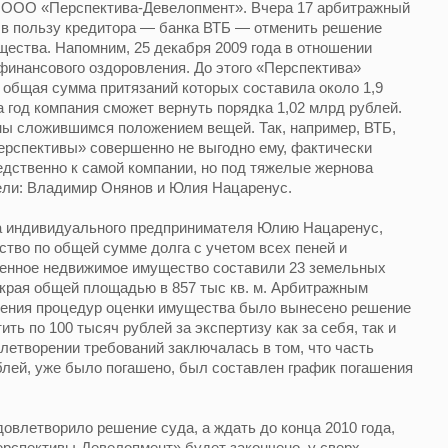
 ООО «Перспектива-Девелопмент». Вчера 17 арбитражный
в пользу кредитора — банка ВТБ — отменить решение
щества. Напомним, 25 декабря 2009 года в отношении
финансового оздоровления. До этого «Перспектива»
 общая сумма притязаний которых составила около 1,9
а год компания сможет вернуть порядка 1,02 млрд рублей.
ны сложившимся положением вещей. Так, например, ВТБ,
Перспективы» совершенно не выгодно ему, фактически
едственно к самой компании, но под тяжелые жернова
ели: Владимир Онянов и Юлия Нацаренус.
на индивидуального предпринимателя Юлию Нацаренус,
тво по общей сумме долга с учетом всех пеней и
оженное недвижимое имущество составили 23 земельных
 края общей площадью в 857 тыс кв. м. Арбитражным
дения процедур оценки имущества было вынесено решение
тить по 100 тысяч рублей за экспертизу как за себя, так и
влетворении требований заключалась в том, что часть
блей, уже было погашено, был составлен график погашения
довлетворило решение суда, а ждать до конца 2010 года,
рспективы-Девелопмент» будет закончено, у сверх-