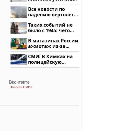
криптомиллионера
Все новости по
падению вертолета
на Кавказе: читать
Таких событий не
здесь
было с 1945: чего
ждать всем нам?
В магазинах России
ажиотаж из-за
этого продукта: что
СМИ: В Химках на
купить?
полицейскую
машину напали и
подожгли.
Вконтакте
Новости СМИ2