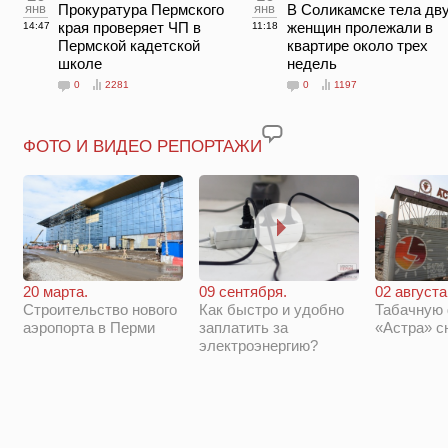
янв
Прокуратура Пермского
янв
В Соликамске тела дв
края проверяет ЧП в
женщин пролежали в
14:47
11:18
Пермской кадетской
квартире около трех
школе
недель
0
2281
0
1197
ФОТО И ВИДЕО РЕПОРТАЖИ
20 марта.
09 сентября.
02 августа
Строительство нового
Как быстро и удобно
Табачную
аэропорта в Перми
заплатить за
«Астра» с
электроэнергию?