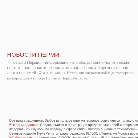
НОВОСТИ ПЕРМИ
«Новости Перми» - информационный общественно-политический
портал - все новости о Пермском крае и Перми. Круглосуточная
лента новостей. Фото- и видео.
Источник оперативной и достоверной
информации о городе Перми и Пермском крае.
Все права защищены. Любое использование материалов допускается только с со
Выходные данные
: Свидетельство о регистрации средства массовой информац
Федеральной службой по надзору в сфере связи, информационных технологий и
Сетевое издание NewsPerm.ru, адрес редакции: 614000, г.Пермь, ул.Монастырская 
info@permnews.ru
, учредитель:ООО"Ньюс Медиа", главный редактор Ходаковский