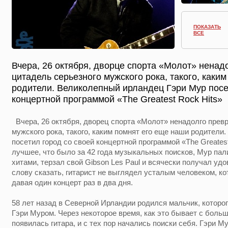
ПОКАЗАТЬ
ВСЕ
Вчера, 26 октября, дворце спорта «Молот» ненад
цитадель серьезного мужского рока, такого, каки
родители. Великолепный ирландец Гэри Мур посе
концертной программой «The Greatest Rock Hits»
Вчера, 26 октября, дворец спорта «Молот» ненадолго превр
мужского рока, такого, каким помнят его еще наши родител
посетил город со своей концертной программой «The Greates
лучшее, что было за 42 года музыкальных поисков, Мур па
хитами, терзал свой Gibson Les Paul и всячески получал уд
слову сказать, гитарист не выглядел усталым человеком, ко
давая один концерт раз в два дня.
58 лет назад в Северной Ирландии родился мальчик, котор
Гэри Муром. Через некоторое время, как это бывает с боль
появилась гитара, и с тех пор начались поиски себя. Гэри М