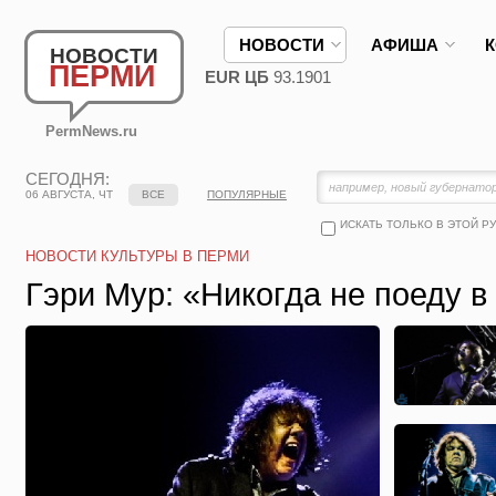
НОВОСТИ
АФИША
НОВОСТИ
ПЕРМИ
EUR ЦБ
93.1901
PermNews.ru
СЕГОДНЯ:
06 АВГУСТА, ЧТ
ВСЕ
ПОПУЛЯРНЫЕ
ИСКАТЬ ТОЛЬКО В ЭТОЙ Р
НОВОСТИ КУЛЬТУРЫ В ПЕРМИ
Гэри Мур: «Никогда не поеду в