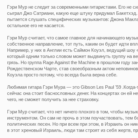
Гэри Мур не следит за современными гитаристами. Его не си
сыграл Джо Сатриани, какую еще штуку придумал Бакетхэд. 
пытается слушать специфических музыкантов: Джона Макла
остальное его не касается.
Гэри Мур считает, что самое главное для начинающего музы
собственное направление, тот путь, каким он будет идти впл
Например, у них в Англии есть Саймон Коуэл, ведущий шоу 
который одним только словом может выдвинуть группу на ве
грязь. Но группа Rage Against the Machine в прошлом году за
Рождественском Чарте, став своеобразным актом неповино
Коуэла просто потому, что всегда была верна себе.
Любимая гитара Гэри Мура — это Gibson Les Paul '59 .Когда-
сейчас она стоит баснословных денег. На концертах он ей не
чего, не сможет получить за нее страховку.
Гэри Мур считает, что нет ничего плохого в том, чтобы муз
инструментом. Он сам не прочь в этом поучаствовать, тем бо
политических песен. Но при всем при этом, в Израиль он ник
в этот хреновый Израиль, люди там строят из себя жертв, пр