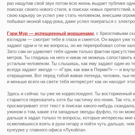
раз нащупав свой звук потом всю жизнь выдает публике одно 
поисках своего нового стиля, в поисках новых препятствий, 
свою карьеру он успел уже стать человеком, внесшим огром
побывал иконой хард-рока, даже успел поиграться с электр
Гэри Мур — испещренный морщинами
, с брюзгливыми ск
взглядом — смотрит тебе в глаза и смеется. Он видел уже ты
задают одни и те же вопросы, он же перепробовал сотни зало
Зато сам он удивляет тебя одним только фактом присутстви
метров. Ты глядишь на него и никак не можешь сопоставит
усталым человеком. Ты слышишь, как ему задают один из те
всегда задают звезде — «Гэри, как вам в Перми?» — и внут
отвращения. Вот перед тобой живая легенда, человек, чьи пе
и меньше всего на свете тебя интересует как он находит этот
Здесь и сейчас ты уже не корреспондент. Ты восторженный 
старается перехватить хотя бы частичку его гения. Так что,
просматривает этот текст в поисках какого-нибудь скандала
ужином о том, какие эти западные звезды фуфло, то он мож
дальше я задал только те вопросы, которые интересны мне 
осмелившихся взять в руки гитару и пойти чуть дальше, че
кунгурке у главного офиса «Лукойла».