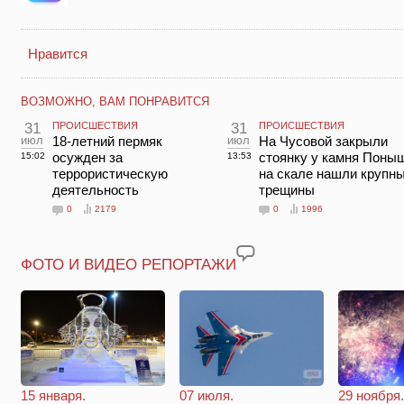
Нравится
ВОЗМОЖНО, ВАМ ПОНРАВИТСЯ
31
ПРОИСШЕСТВИЯ
31
ПРОИСШЕСТВИЯ
июл
18-летний пермяк
июл
На Чусовой закрыли
осужден за
стоянку у камня Поны
15:02
13:53
террористическую
на скале нашли крупн
деятельность
трещины
0
2179
0
1996
ФОТО И ВИДЕО РЕПОРТАЖИ
29 ноября.
15 января.
07 июля.