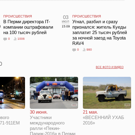
ПРОИСШЕСТВИЯ
03
ПРОИСШЕСТВИЯ
л
В Перми директора IT-
июл
Угнал, разбил и сразу
компании оштрафовали
признался: житель Куеды
4
15:09
на 100 тысяч рублей
заплатит 25 тысяч рублей
за ночной заезд на Toyota
0
1006
RAV4
0
980
ВСЕ ФОТО И ВИДЕО
30 июня.
21 мая.
вого
Участники
«ВЕСЕННИЙ УХАБ
 71-911ЕМ
международного
2016»
ралли «Пекин-
Париж-2016» в Перми