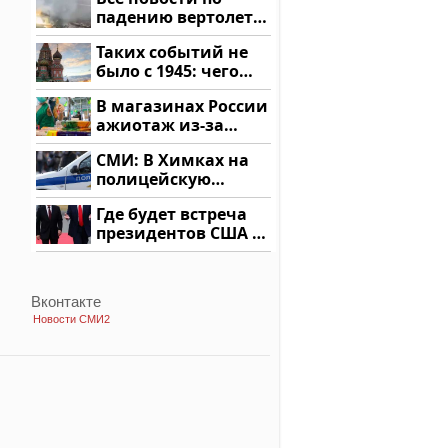
падению вертолета
на Кавказе: читать
Таких событий не
здесь
было с 1945: чего
ждать всем нам?
В магазинах России
ажиотаж из-за
этого продукта: что
СМИ: В Химках на
купить?
полицейскую
машину напали и
Где будет встреча
подожгли.
президентов США и
России: Европа?
Вконтакте
Новости СМИ2