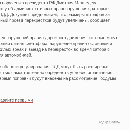
о поручению президента РФ Дмитрия Медведева
ексу об административных правонарушениях, которые
ПДД. Документ предполагает, что размеры штрафов за
ьный проезд перекрестков будут увеличены, сообщает
тех нарушений правил дорожного движения, которые могут
ющий сигнал светофора, нарушение правил остановки и
илых зонах и выезд на перекресток во время затора с
ия автомобилей.
в области регулирования ПДД могут быть расширены:
остью самостоятельно определять условия ограничения
 время поправки будут внесены на рассмотрение Госдумы
навайте первыми
КОД ДЛЯ БЛОГА