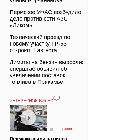
улицы Борчанинова
Пермское УФАС возбудило
дело против сети АЗС
«Ликом»
Технический проезд по
новому участку ТР-53
откроют 1 августа
Лимиты на бензин выросли:
оперштаб объявил об
увеличении поставок
топлива в Прикамье
ИНТЕРЕСНОЕ ВИДЕО
0
48080
Пермяки сняли на видео