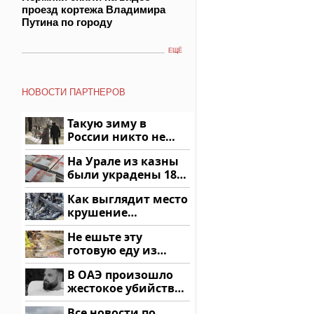
проезд кортежа Владимира
Путина по городу
ЕЩЁ
НОВОСТИ ПАРТНЕРОВ
Такую зиму в
России никто не
ждал: как так?!
На Урале из казны
были украдены 18
миллионов рублей
Как выглядит место
крушение
вертолета на
Не ешьте эту
Кавказе: смотреть
готовую еду из
магазина: список
В ОАЭ произошло
жестокое убийство
криптомиллионера
Все новости по