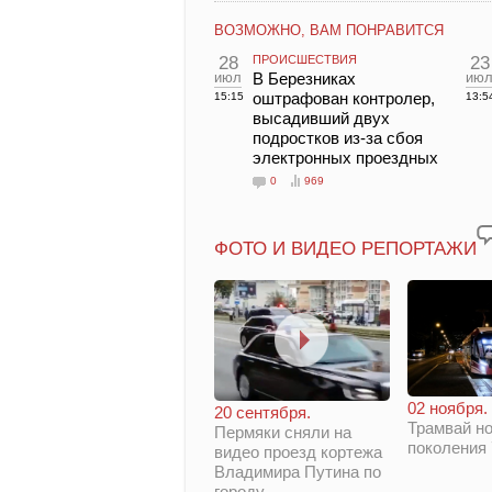
ВОЗМОЖНО, ВАМ ПОНРАВИТСЯ
28
ПРОИСШЕСТВИЯ
23
июл
В Березниках
ию
оштрафован контролер,
15:15
13:5
высадивший двух
подростков из-за сбоя
электронных проездных
0
969
ФОТО И ВИДЕО РЕПОРТАЖИ
02 ноября.
20 сентября.
Трамвай но
Пермяки сняли на
поколения
видео проезд кортежа
Владимира Путина по
городу