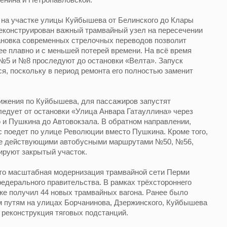
 на участке улицы Куйбышева от Белинского до Клары
 реконструирован важный трамвайный узел на пересечении
ановка современных стрелочных переводов позволит
ее плавно и с меньшей потерей времени. На всё время
5 и №8 проследуют до остановки «Велта». Запуск
, поскольку в период ремонта его полностью заменит
ижения по Куйбышева, для пассажиров запустят
едует от остановки «Улица Анвара Гатауллина» через
 и Пушкина до Автовокзала. В обратном направлении,
с поедет по улице Революции вместо Пушкина. Кроме того,
уже действующими автобусными маршрутами №50, №56,
ируют закрытый участок.
что масштабная модернизация трамвайной сети Перми
федерального правительства. В рамках трёхстороннего
же получил 44 новых трамвайных вагона. Ранее было
 путям на улицах Борчанинова, Дзержинского, Куйбышева
 реконструкция тяговых подстанций.