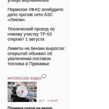
улицы Борчанинова
Пермское УФАС возбудило
дело против сети АЗС
«Ликом»
Технический проезд по
новому участку ТР-53
откроют 1 августа
Лимиты на бензин выросли:
оперштаб объявил об
увеличении поставок
топлива в Прикамье
ИНТЕРЕСНОЕ ВИДЕО
0
48108
Пермяки сняли на видео