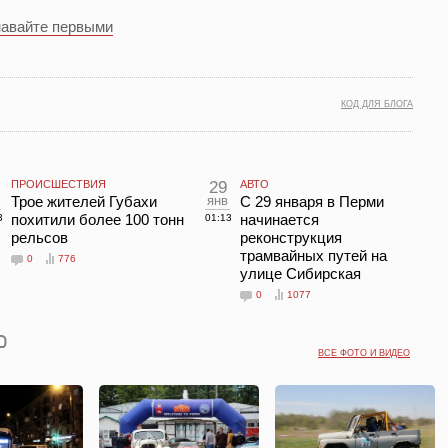
навайте первыми
КОД ДЛЯ БЛОГА
ПРОИСШЕСТВИЯ
29
АВТО
Трое жителей Губахи
янв
С 29 января в Перми
похитили более 100 тонн
начинается
3
01:13
рельсов
реконструкция
трамвайных путей на
0
776
улице Сибирская
0
1077
ВСЕ ФОТО И ВИДЕО