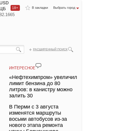
USD
18+
В закладки
Выбрать город
ЦБ
82.1665
РАСШИРЕННЫЙ ПОИСК
ИНТЕРЕСНОЕ
«Нефтехимпром» увеличил
лимит бензина до 80
литров: в канистру можно
залить 30
В Перми с 3 августа
изменятся маршруты
восьми автобусов из-за
нового этапа ремонта