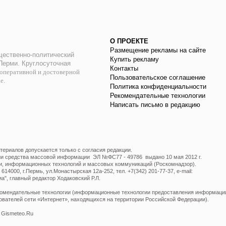
О ПРОЕКТЕ
Размещение рекламы на сайте
ественно-политический
Купить рекламу
 Перми. Круглосуточная
Контакты
оперативной и достоверной
Пользовательское соглашение
ае.
Политика конфиденциальности
Рекомендательные технологии
Написать письмо в редакцию
ериалов допускается только с согласия редакции.
ции средства массовой информации ЭЛ №ФС77 - 49786 выдано 10 мая 2012 г.
и, информационных технологий и массовых коммуникаций (Роскомнадзор).
14000, г.Пермь, ул.Монастырская 12а-252, тел. +7(342) 201-77-37, e-mail:
", главный редактор Ходаковский Р.Л.
мендательные технологии (информационные технологии предоставления информации 
ователей сети «Интернет», находящихся на территории Российской Федерации).
 Gismeteo.Ru