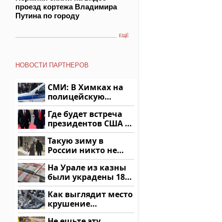
проезд кортежа Владимира
Путина по городу
ЕЩЁ
НОВОСТИ ПАРТНЕРОВ
СМИ: В Химках на
полицейскую
машину напали и
Где будет встреча
подожгли.
президентов США и
России: Европа?
Такую зиму в
России никто не
ждал: как так?!
На Урале из казны
были украдены 18
миллионов рублей
Как выглядит место
крушение
вертолета на
Не ешьте эту