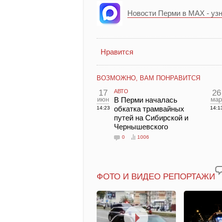
Новости Перми в MAX - уз
Нравится
ВОЗМОЖНО, ВАМ ПОНРАВИТСЯ
17
АВТО
26
июн
В Перми началась
мар
обкатка трамвайных
14:23
14:1
путей на Сибирской и
Чернышевского
0
1006
ФОТО И ВИДЕО РЕПОРТАЖИ