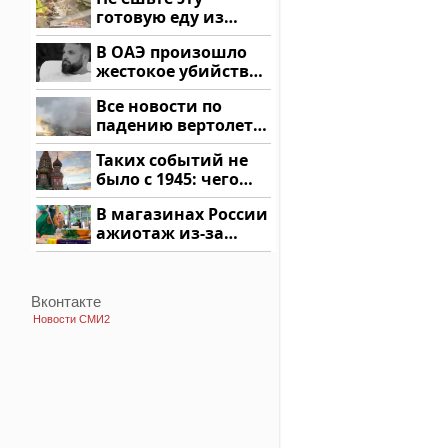
Кавказе: смотреть
готовую еду из
магазина: список
В ОАЭ произошло
жестокое убийство
криптомиллионера
Все новости по
падению вертолета
на Кавказе: читать
Таких событий не
здесь
было с 1945: чего
ждать всем нам?
В магазинах России
ажиотаж из-за
этого продукта: что
купить?
Вконтакте
Новости СМИ2