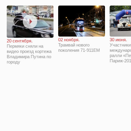
02 ноября.
30 июня.
20 сентября.
Трамвай нового
Участники
Пермяки сняли на
поколения 71-911ЕМ
междунар
видео проезд кортежа
ралли «Пе
Владимира Путина по
Париж-201
городу