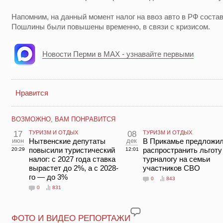
Напомним, на данный момент налог на ввоз авто в РФ состав
Пошлины были повышены временно, в связи с кризисом.
Новости Перми в MAX - узнавайте первыми
Нравится
ВОЗМОЖНО, ВАМ ПОНРАВИТСЯ
17
ТУРИЗМ И ОТДЫХ
08
ТУРИЗМ И ОТДЫХ
июн
Нытвенские депутаты
дек
В Прикамье предложи
повысили туристический
распространить льготу
20:29
12:01
налог: с 2027 года ставка
турналогу на семьи
вырастет до 2%, а с 2028-
участников СВО
го — до 3%
0
843
0
831
ФОТО И ВИДЕО РЕПОРТАЖИ