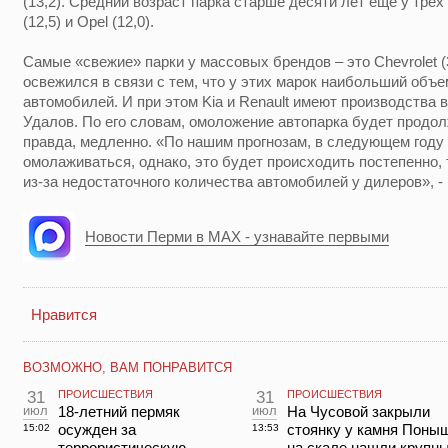
(13,2). Средний возраст парка старше десяти лет еще у трех 
(12,5) и Opel (12,0).
Самые «свежие» парки у массовых брендов – это Chevrolet (3,4)
освежился в связи с тем, что у этих марок наибольший об
автомобилей. И при этом Kia и Renault имеют производства 
Удалов. По его словам, омоложение автопарка будет продол
правда, медленно. «По нашим прогнозам, в следующем году
омолаживаться, однако, это будет происходить постепенно, 
из-за недостаточного количества автомобилей у дилеров», -
Новости Перми в MAX - узнавайте первыми
Нравится
ВОЗМОЖНО, ВАМ ПОНРАВИТСЯ
31
ПРОИСШЕСТВИЯ
31
ПРОИСШЕСТВИЯ
июл
18-летний пермяк
июл
На Чусовой закрыли
осужден за
стоянку у камня Поны
15:02
13:53
террористическую
на скале нашли крупн