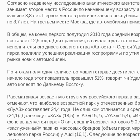
Согласно недавнему исследованию аналитического агентств
занимает второе место в России по наименьшему возрасту 
машине 8,8 лет. Первое место в рейтинге заняла республика
по 8,7 лет. На третьем месте Москва, где автомобилям пример
В общем, на конец первого полугодия 2010 года средний во
составлет 12,5 года. Для сравнения, в начале года этот пок
исполнительного директора агентства «Автостат» Сергея Уд
парка повлияли успешная реализация госпрограммы по ути
рынка новых автомобилей.
По итогам полугодия количество машин старше десяти лет со
начало года этот показатель превышал 51%, говорит г-н Уда
авто колесят по Дальнему Востоку.
Рассматривая возрастную структуру российского парка в ра
отмечают, что наиболее возрастной парк у отечественных бр
«ЛуАЗ» составляет 24,4 года. Не слишком отличается и сре
(24,1). Далее идут «ЗАЗ» (18,5), «ГАЗ»(15,7), «УАЗ»(15,4), «Иж
фоне выделяется парк «Оки», средний возраст которого 9,0 
«заслуженный» парк из массовых брендов (объем парка мар
легкового парка России) у Audi (16,1). Следующие по возра