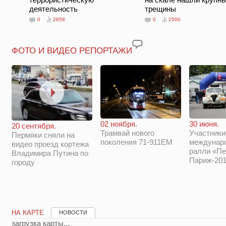
деятельность
трещины
0
2658
0
2500
ФОТО И ВИДЕО РЕПОРТАЖИ
02 ноября.
30 июня.
20 сентября.
Трамвай нового
Участники
Пермяки сняли на
поколения 71-911ЕМ
междунар
видео проезд кортежа
ралли «Пе
Владимира Путина по
Париж-201
городу
НА КАРТЕ
НОВОСТИ
загрузка карты...