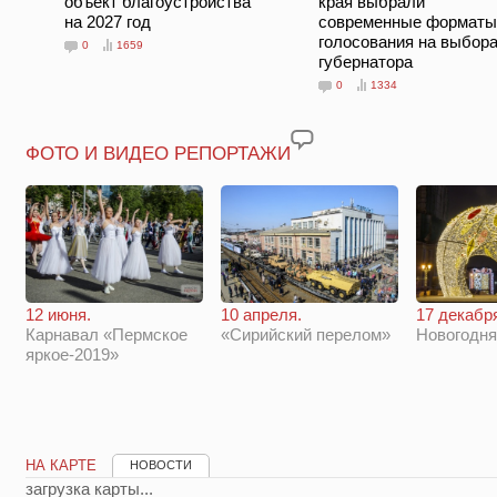
объект благоустройства
края выбрали
на 2027 год
современные форматы
голосования на выбор
0
1659
губернатора
0
1334
ФОТО И ВИДЕО РЕПОРТАЖИ
12 июня.
10 апреля.
17 декабр
Карнавал «Пермское
«Сирийский перелом»
Новогодн
яркое-2019»
НА КАРТЕ
НОВОСТИ
загрузка карты...