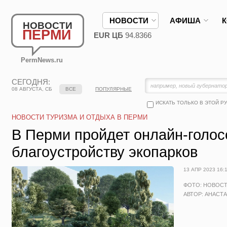
НОВОСТИ
АФИША
НОВОСТИ
ПЕРМИ
EUR ЦБ
94.8366
PermNews.ru
СЕГОДНЯ:
08 АВГУСТА, СБ
ВСЕ
ПОПУЛЯРНЫЕ
ИСКАТЬ ТОЛЬКО В ЭТОЙ Р
НОВОСТИ ТУРИЗМА И ОТДЫХА В ПЕРМИ
В Перми пройдет онлайн-голос
благоустройству экопарков
13 АПР 2023 16:
ФОТО: НОВОС
АВТОР: АНАСТ