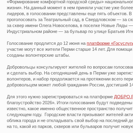
«Формирование комфортной городской среды» национальног
жизни». На данный момент в нем приняли участие уже более
лидеров, в голосовании представлены еще пять объектов. 
проголосовать за Театральный сад, в Свердловском — за с
за сквер имени Олега Новоселова, в поселке Новые Ляды — 
Индустриальном районе — за бульвар по улице Братьев Игн
Голосование продлится до 12 июня на
платформе «Госуслуг
участие могут все жители Перми старше 14 лет. Для помощи
созданы волонтерские штабы.
Добровольцы консультируют жителей по вопросам голосован
и сделать выбор. На сегодняшний день в Перми уже зарегис
волонтеров, и набор продолжается на протяжении всего пер
добровольцем может любой гражданин России, достигший 14
Для этого нужно зарегистрироваться на платформе
ДОБРО.
благоустройство 2026». Итоги голосования будут подведены 
известно, какое именно общественное пространство получи
следующем году. Городские власти призывают жителей акт
облика города и не откладывать свой выбор на последний д
на то, какой из парков, скверов или бульваров получит новую