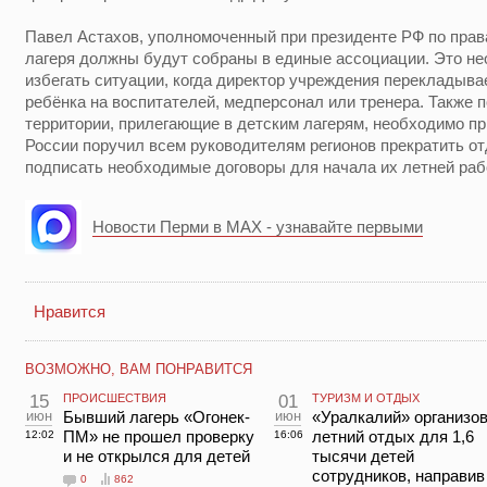
Павел Астахов, уполномоченный при президенте РФ по права
лагеря должны будут собраны в единые ассоциации. Это не
избегать ситуации, когда директор учреждения перекладыва
ребёнка на воспитателей, медперсонал или тренера. Также 
территории, прилегающие в детским лагерям, необходимо пр
России поручил всем руководителям регионов прекратить от
подписать необходимые договоры для начала их летней раб
Новости Перми в MAX - узнавайте первыми
Нравится
ВОЗМОЖНО, ВАМ ПОНРАВИТСЯ
15
ПРОИСШЕСТВИЯ
01
ТУРИЗМ И ОТДЫХ
июн
Бывший лагерь «Огонек-
июн
«Уралкалий» организо
ПМ» не прошел проверку
летний отдых для 1,6
12:02
16:06
и не открылся для детей
тысячи детей
сотрудников, направив
0
862