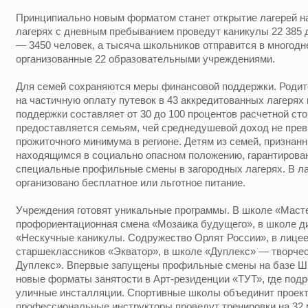
Принципиально новым форматом станет открытие лагерей на 
лагерях с дневным пребыванием проведут каникулы 22 385 д
— 3450 человек, а тысяча школьников отправится в многод
организованные 22 образовательными учреждениями.
Для семей сохраняются меры финансовой поддержки. Родит
на частичную оплату путевок в 43 аккредитованных лагерях
поддержки составляет от 30 до 100 процентов расчетной ст
предоставляется семьям, чей среднедушевой доход не пре
прожиточного минимума в регионе. Детям из семей, признан
находящимся в социально опасном положению, гарантирова
специальные профильные смены в загородных лагерях. В л
организовано бесплатное или льготное питание.
Учреждения готовят уникальные программы. В школе «Маст
профориентационная смена «Мозаика будущего», в школе д
«Нескучные каникулы. Содружество Орлят России», в лице
старшеклассников «Экватор», в школе «Дуплекс» — творче
Дуплекс». Впервые запущены профильные смены на базе Ш
новые форматы занятости в Арт-резиденции «ТУТ», где подр
уличные инсталляции. Спортивные школы объединит проект 
профессиональные инструкторы проведут тренировки на 32