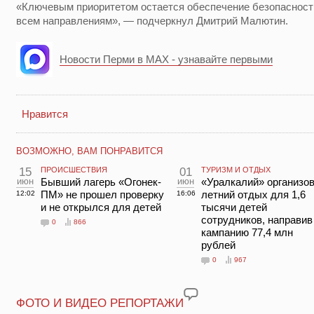
«Ключевым приоритетом остается обеспечение безопасности
всем направлениям», — подчеркнул Дмитрий Малютин.
Новости Перми в MAX - узнавайте первыми
Нравится
ВОЗМОЖНО, ВАМ ПОНРАВИТСЯ
15
ПРОИСШЕСТВИЯ
01
ТУРИЗМ И ОТДЫХ
июн
Бывший лагерь «Огонек-
июн
«Уралкалий» организо
ПМ» не прошел проверку
летний отдых для 1,6
12:02
16:06
и не открылся для детей
тысячи детей
сотрудников, направив
0
866
кампанию 77,4 млн
рублей
0
967
ФОТО И ВИДЕО РЕПОРТАЖИ