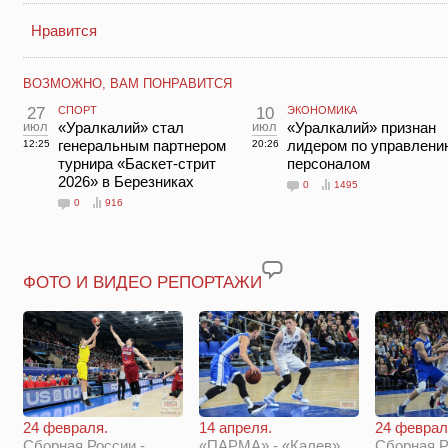
Нравится
ВОЗМОЖНО, ВАМ ПОНРАВИТСЯ
27
СПОРТ
10
ЭКОНОМИКА
июл
«Уралкалий» стал
июл
«Уралкалий» признан
генеральным партнером
лидером по управлени
12:25
20:26
турнира «Баскет-стрит
персоналом
2026» в Березниках
0
1495
0
916
ФОТО И ВИДЕО РЕПОРТАЖИ
14 апреля.
24 феврал
24 февраля.
«ПАРМА» - «Калев»
Сборная Р
Сборная России -