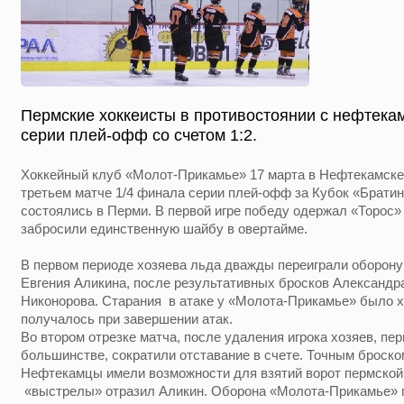
Пермские хоккеисты в противостоянии с нефтека
серии плей-офф со счетом 1:2.
Хоккейный клуб «Молот-Прикамье» 17 марта в Нефтекамске 
третьем матче 1/4 финала серии плей-офф за Кубок «Брати
состоялись в Перми. В первой игре победу одержал «Торос» 
забросили единственную шайбу в овертайме.
В первом периоде хозяева льда дважды переиграли оборону
Евгения Аликина, после результативных бросков Александ
Никонорова. Старания в атаке у «Молота-Прикамье» было хо
получалось при завершении атак.
Во втором отрезке матча, после удаления игрока хозяев, пер
большинстве, сократили отставание в счете. Точным броско
Нефтекамцы имели возможности для взятий ворот пермской
«выстрелы» отразил Аликин. Оборона «Молота-Прикамье» г