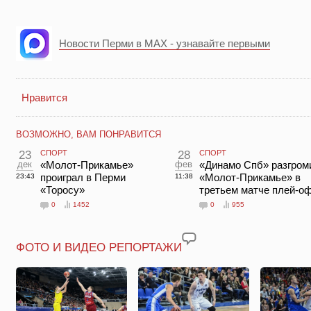
Новости Перми в MAX - узнавайте первыми
Нравится
ВОЗМОЖНО, ВАМ ПОНРАВИТСЯ
23
СПОРТ
28
СПОРТ
дек
«Молот-Прикамье»
фев
«Динамо Спб» разгром
проиграл в Перми
«Молот-Прикамье» в
23:43
11:38
«Торосу»
третьем матче плей-о
0
1452
0
955
ФОТО И ВИДЕО РЕПОРТАЖИ