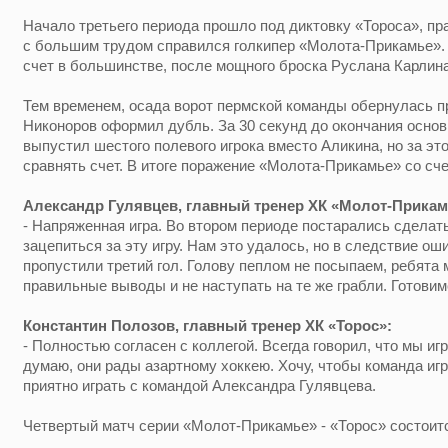
Начало третьего периода прошло под диктовку «Тороса», пр
с большим трудом справился голкипер «Молота-Прикамье». 
счет в большинстве, после мощного броска Руслана Карлин
Тем временем, осада ворот пермской команды обернулась п
Никоноров оформил дубль. За 30 секунд до окончания осно
выпустил шестого полевого игрока вместо Аликина, но за эт
сравнять счет. В итоге поражение «Молота-Прикамье» со сче
Александр Гулявцев, главный тренер ХК «Молот-Прикам
- Напряженная игра. Во втором периоде постарались сделат
зацепиться за эту игру. Нам это удалось, но в следствие ош
пропустили третий гол. Голову пеплом не посыпаем, ребята
правильные выводы и не наступать на те же грабли. Готови
Константин Полозов, главный тренер ХК «Торос»:
- Полностью согласен с коллегой. Всегда говорил, что мы иг
думаю, они рады азартному хоккею. Хочу, чтобы команда игра
приятно играть с командой Александра Гулявцева.
Четвертый матч серии «Молот-Прикамье» - «Торос» состоит