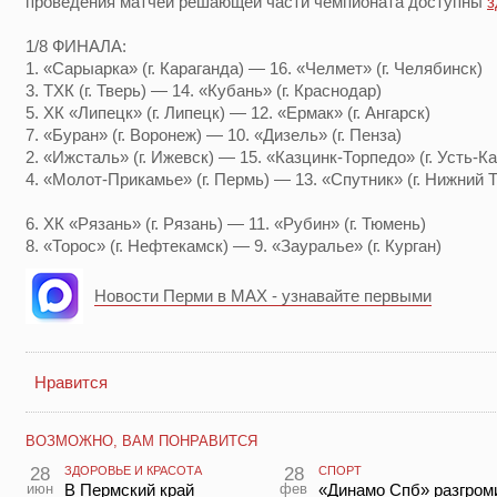
проведения матчей решающей части чемпионата доступны
з
1/8 ФИНАЛА:
1. «Сарыарка» (г. Караганда) — 16. «Челмет» (г. Челябинск)
3. ТХК (г. Тверь) — 14. «Кубань» (г. Краснодар)
5. ХК «Липецк» (г. Липецк) — 12. «Ермак» (г. Ангарск)
7. «Буран» (г. Воронеж) — 10. «Дизель» (г. Пенза)
2. «Ижсталь» (г. Ижевск) — 15. «Казцинк-Торпедо» (г. Усть-
4. «Молот-Прикамье» (г. Пермь) — 13. «Спутник» (г. Нижний 
6. ХК «Рязань» (г. Рязань) — 11. «Рубин» (г. Тюмень)
8. «Торос» (г. Нефтекамск) — 9. «Зауралье» (г. Курган)
Новости Перми в MAX - узнавайте первыми
Нравится
ВОЗМОЖНО, ВАМ ПОНРАВИТСЯ
28
ЗДОРОВЬЕ И КРАСОТА
28
СПОРТ
июн
В Пермский край
фев
«Динамо Спб» разгром