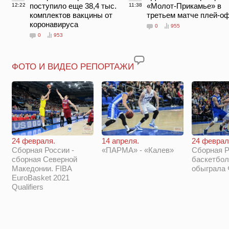
поступило еще 38,4 тыс.
«Молот-Прикамье» в
12:22
11:38
комплектов вакцины от
третьем матче плей-о
коронавируса
0
955
0
953
ФОТО И ВИДЕО РЕПОРТАЖИ
14 апреля.
24 феврал
24 февраля.
«ПАРМА» - «Калев»
Сборная Р
Сборная России -
баскетбол
сборная Северной
обыграла
Македонии. FIBA
EuroBasket 2021
Qualifiers