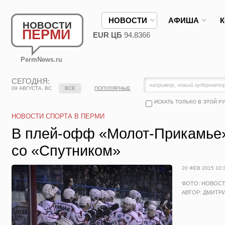
НОВОСТИ
АФИША
НОВОСТИ
ПЕРМИ
EUR ЦБ
94.8366
PermNews.ru
СЕГОДНЯ:
09 АВГУСТА, ВС
ВСЕ
ПОПУЛЯРНЫЕ
ИСКАТЬ ТОЛЬКО В ЭТОЙ Р
НОВОСТИ СПОРТА В ПЕРМИ
В плей-офф «Молот-Прикамье»
со «Спутником»
20 ФЕВ 2015 10:
ФОТО: НОВОС
АВТОР: ДМИТР